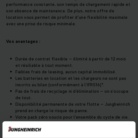
performance constante, son temps de chargement rapide et
son absence de maintenance. De plus, notre offre de
location vous permet de profiter d’une flexibilité maximale
avec une prise de risque minimale.
Vos avantages :
Durée de contrat flexible – illimité à partir de 12 mois
et résiliable à tout moment.
Faibles frais de leasing, aucun capital immobilisé.
Les batteries en location et les chargeurs ne sont pas
inscrits au bilan (conformément à l’IFRS16)*.
Pas de frais de recyclage ni d’élimination – on s’occupe
de tout.
Disponibilité permanente de votre flotte – Jungheinrich
prend en charge le risque de panne.
Votre pack zéro soucis pour l’ensemble du cycle de vie.
*Confirmation de l’expert-comptable du client requise.