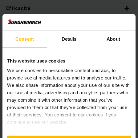
Efficacité
Sécurité
Consent
Details
About
Fiabilité
This website uses cookies
We use cookies to personalise content and ads, to
provide social media features and to analyse our traffic.
We also share information about your use of our site with
En savoir plus sur Comfort Charging de
our social media, advertising and analytics partners who
Jungheinrich ?
may combine it with other information that you’ve
provided to them or that they’ve collected from your use
Veuillez remplir le formulaire de contact ci-dessous et nous
of their services. You consent to our cookies if you
nous ferons un plaisir de vous aider.
continue to use our website.