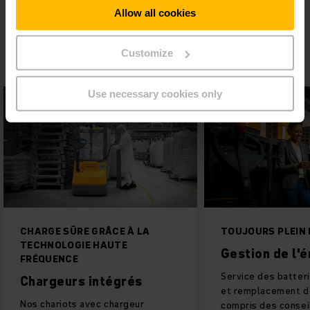
PRENDRE CONTACT
Allow all cookies
Customize
Use necessary cookies only
CHARGE SÛRE GRÂCE À LA
TOUJOURS PLEIN 
TECHNOLOGIE HAUTE
Gestion de l'
FRÉQUENCE
Service des batteri
Chargeurs intégrés
et remplacement de
Nos chariots avec chargeur
compris des conseil