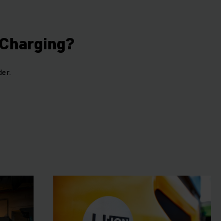
 Charging?
er.