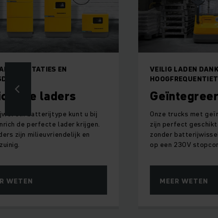
LE PRESTATIES EN
VEILIG LADEN DANK
SDUUR
HOOGFREQUENTIET
ionaire laders
Geïntegreer
jwel elk batterijtype kunt u bij
Onze trucks met geï
nrich de perfecte lader krijgen.
zijn perfect geschikt
ers zijn milieuvriendelijk en
zonder batterijwissel
zuinig.
op een 230V stopcon
R WETEN
MEER WETEN