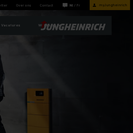
myJungheinrich
tter
Over ons
Contact
Nl
/
Fr
Vacatures
Webshop