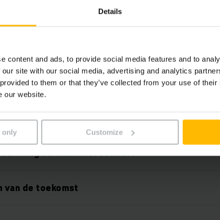
Details
e content and ads, to provide social media features and to analy
 our site with our social media, advertising and analytics partn
Uw voordelen
 provided to them or that they’ve collected from your use of their
e our website.
 veel voordelen
 only
Customize
bediening en maximaal comfort
 van de toekomst