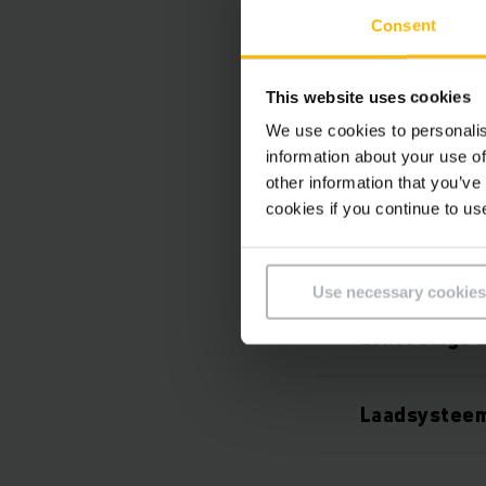
Consent
This website uses cookies
We use cookies to personalis
information about your use of
other information that you’ve
cookies if you continue to us
Eén systeem,
Use necessary cookies
Eenvoudige 
Laadsysteem