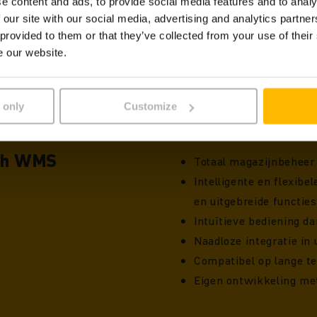
e content and ads, to provide social media features and to analy
 our site with our social media, advertising and analytics partn
 provided to them or that they’ve collected from your use of their
e our website.
 only
Customize
ich WMS
Totaal magazijnbeheer 
Intelligente en flexibe
en uitgebreide functie
Intuïtieve bediening da
Naadloze integratie in
Compatibel op lange t
Eigen ontwikkeling met