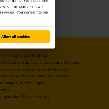
se our traffic. We also share
ers who may combine it with
 services. You consent to our
Allow all cookies
voor maximale efficiëntie
le oplossingen dankzij de modulaire structuur
s, waaronder kunstmatige intelligentie
nkzij de gebruiksvriendelijke interface
 uw magazijntechnologie
ermijn
 meer dan 30 jaar ervaring