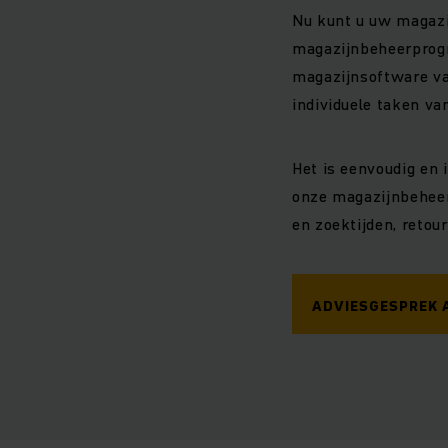
Nu kunt u uw magazi
magazijnbeheerprog
magazijnsoftware va
individuele taken va
Het is eenvoudig en i
onze magazijnbeheer
en zoektijden, reto
ADVIESGESPREK