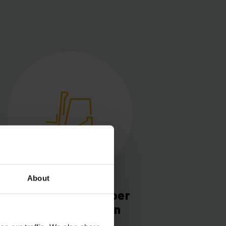
About
Verhoogde doorvoer
van uw goederen