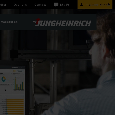
myJungheinrich
tter
Over ons
Contact
Nl
/
Fr
Vacatures
Webshop