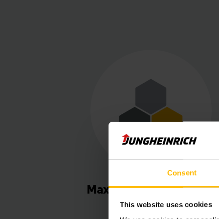
Consent
Maximale efficiëntie in
uw magazijn
This website uses cookies