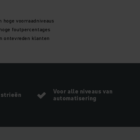
n hoge voorraadniveaus
hoge foutpercentages
en ontevreden klanten
Voor alle niveaus van
ustrieën
automatisering