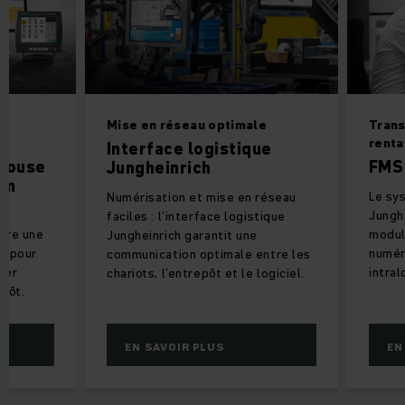
s
Mise en réseau optimale
Trans
renta
Interface logistique
house
FMS 
Jungheinrich
em
Le sy
Numérisation et mise en réseau
Jungh
faciles : l’interface logistique
fre une
modula
Jungheinrich garantit une
ve pour
numér
communication optimale entre les
ser
intral
chariots, l’entrepôt et le logiciel.
pôt.
EN SAVOIR PLUS
EN