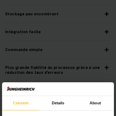
Stockage peu encombrant
Intégration facile
Commande simple
Plus grande fiabilité du processus grâce à une
réduction des taux d’erreurs
À l'épreuve du futur à tout moment
Consent
Details
About
Assistance 24h/24, 7 jours/7