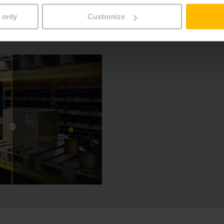
 only
Customize