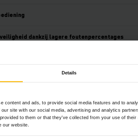
bediening
eiligheid dankzij lagere foutenpercentages
 proof
Details
t
aan functies
e content and ads, to provide social media features and to analy
 our site with our social media, advertising and analytics partn
 provided to them or that they’ve collected from your use of their
iemodel
e our website.