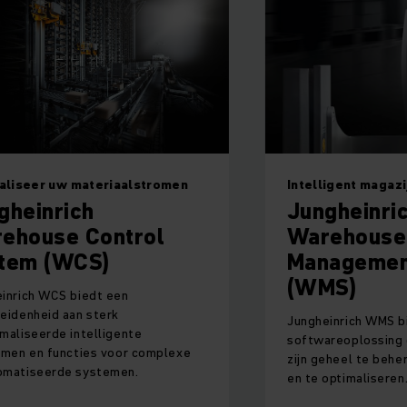
ntelligent magazijnbeheer
DE EERSTE I
ungheinrich
Logistic
Warehouse
Simpele digital
Management System
Jungheinrich-lo
(WMS)
voor een optim
voertuigen, mag
ungheinrich WMS biedt de intuïtieve
software.
oftwareoplossing om uw magazijn in
ijn geheel te beheren, te controleren
 te optimaliseren.