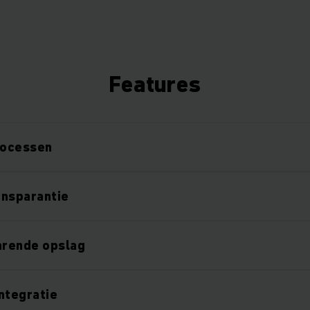
Features
rocessen
ansparantie
rende opslag
ntegratie