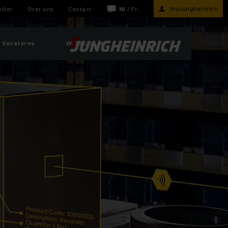
myJungheinrich
tter
Over ons
Contact
Nl
/
Fr
Vacatures
Webshop