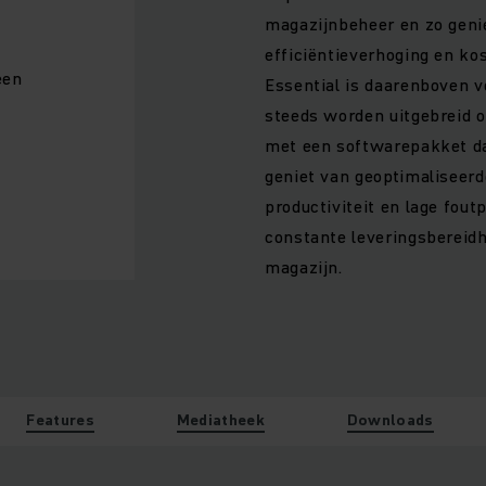
magazijnbeheer en zo genie
efficiëntieverhoging en k
een
Essential is daarenboven 
steeds worden uitgebreid o
met een softwarepakket da
geniet van geoptimaliseer
productiviteit en lage fou
constante leveringsbereidh
magazijn.
Features
Mediatheek
Downloads