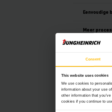
Eenvoudige 
Meer procesv
Altijd future
Consent
24/7 suppor
This website uses cookies
Grote keuze 
We use cookies to personalis
information about your use of
other information that you’ve
Uniek licent
cookies if you continue to us