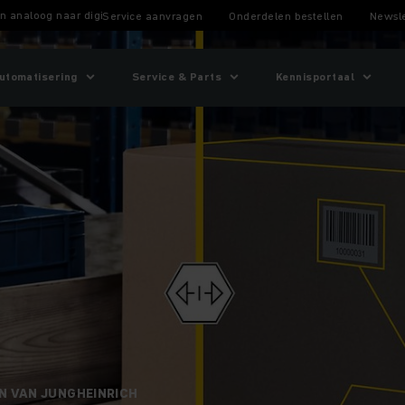
n analoog naar digitaal
Service aanvragen
Onderdelen bestellen
Newsle
utomatisering
Service & Parts
Kennisportaal
N VAN JUNGHEINRICH