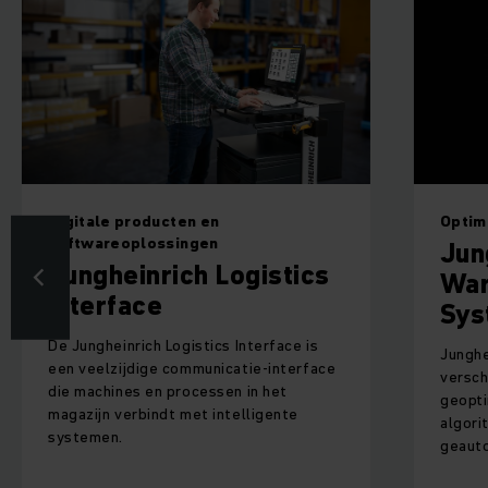
Optimaliseer uw materiaalstromen
I
Jungheinrich
J
Warehouse Control
System (WCS)
Jungheinrich WCS biedt een
verscheidenheid aan sterk
J
geoptimaliseerde intelligente
s
algoritmen en functies voor complexe
z
geautomatiseerde systemen.
en