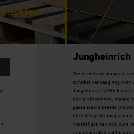
t System
Jungheinrich
Treed met uw magazijn toe 
schakel vandaag nog over v
Jungheinrich WMS Essential
en
een professioneel magazij
gestandaardiseerde proces
j
of middelgrote magazijnen 
n.
voordeliger dan ooit kunt 
implementatie kunt u ook s