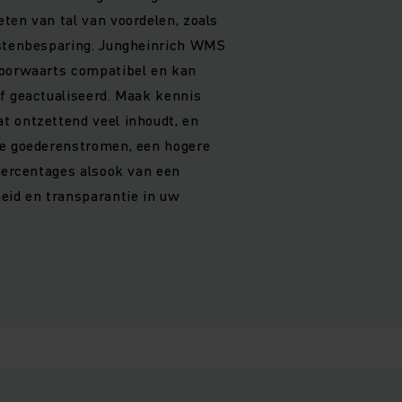
ten van tal van voordelen, zoals
ostenbesparing. Jungheinrich WMS
voorwaarts compatibel en kan
f geactualiseerd. Maak kennis
t ontzettend veel inhoudt, en
de goederenstromen, een hogere
tpercentages alsook van een
eid en transparantie in uw