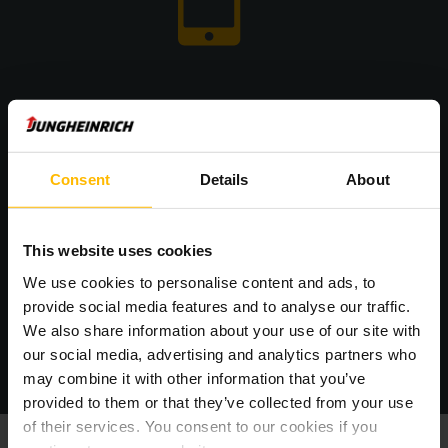
De snelste manier om service aan te vragen
Jungheinrich Call4Service
Consent
Details
About
Met het gratis Call4Service platform kunt u op elk moment
contact opnemen met de After Sales Service van
Jungheinrich! Meld stilstand en storingen snel en eenvoudig
This website uses cookies
vanaf uw computer of smartphone.
We use cookies to personalise content and ads, to
provide social media features and to analyse our traffic.
We also share information about your use of our site with
MEER WETEN
our social media, advertising and analytics partners who
may combine it with other information that you’ve
provided to them or that they’ve collected from your use
of their services. You consent to our cookies if you