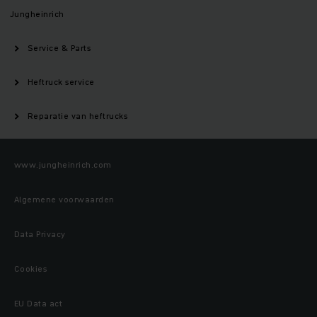
Jungheinrich
Service & Parts
Heftruck service
Reparatie van heftrucks
www.jungheinrich.com
Algemene voorwaarden
Data Privacy
Cookies
EU Data act