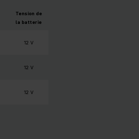
Tension de
la batterie
12 V
12 V
12 V