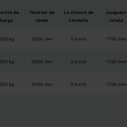
acité de
Hauteur de
La vitesse de
Longueur
charge
levée
conduite
totale
 000 kg
3 000 mm
0 km/h
1 720 mm
 000 kg
3 000 mm
0 km/h
1 720 mm
 000 kg
3 000 mm
0 km/h
1 720 mm