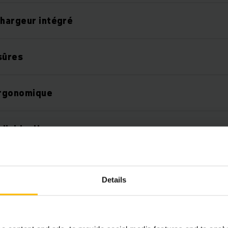
chargeur intégré
sûres
ergonomique
ndividuelle
Details