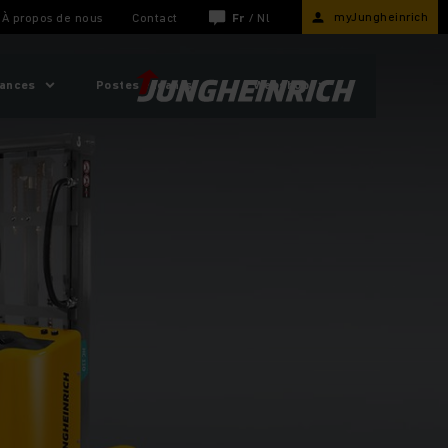
myJungheinrich
À propos de nous
Contact
Fr
/
Nl
sances
Postes vacants
Webshop