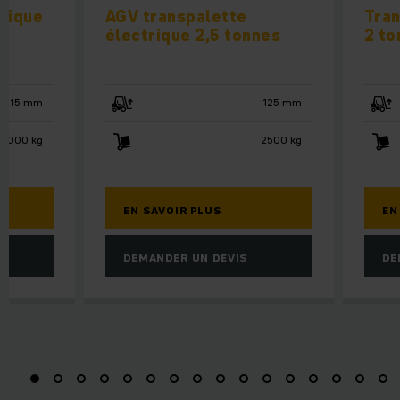
trique
AGV transpalette
Tran
électrique 2,5 tonnes
2 to
115 mm
125 mm
3000 kg
2500 kg
EN SAVOIR PLUS
EN
DEMANDER UN DEVIS
DE