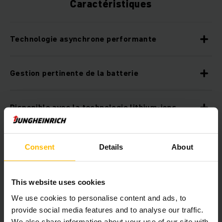
Caractéristiques
Technologie asynchrone performante
Gestion pertinente de la batterie
Disponible avec la technologie lithium-ions
Construction robuste pour les utilisations les
Consent
Details
About
plus exigeantes
This website uses cookies
Excellente stabilité en courbe
We use cookies to personalise content and ads, to
provide social media features and to analyse our traffic.
Réduction des coûts de maintenance
We also share information about your use of our site with