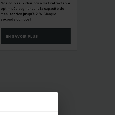
Nos nouveaux chariots à mât rétractable
optimisés augmentent la capacité de
manutention jusqu'à 2 %. Chaque
seconde compte !
EN SAVOIR PLUS
 à trouver. La
es et autres