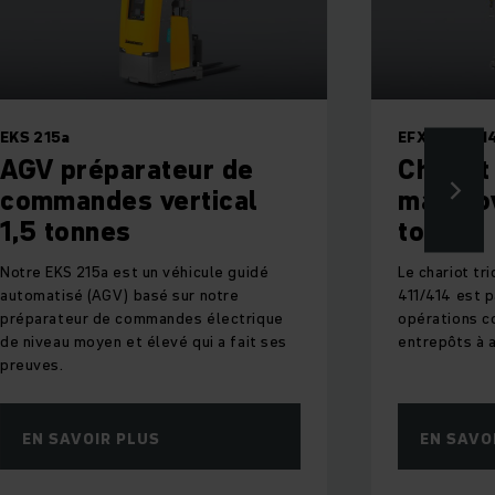
EKS 215a
EFX 411 / 41
AGV préparateur de
Chariot
commandes vertical
man-dow
1,5 tonnes
tonnes
Notre EKS 215a est un véhicule guidé
Le chariot t
automatisé (AGV) basé sur notre
411/414 est 
préparateur de commandes électrique
opérations c
de niveau moyen et élevé qui a fait ses
entrepôts à a
preuves.
EN SAVOIR PLUS
EN SAVO