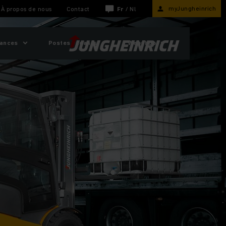
myJungheinrich
À propos de nous
Contact
Fr
/
Nl
sances
Postes vacants
Webshop