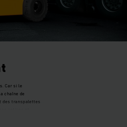
t
. Car si le
la chaîne de
t des transpalettes
ses options et