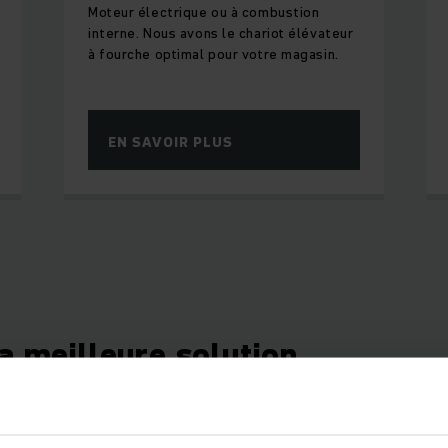
Moteur électrique ou à combustion
interne. Nous avons le chariot élévateur
à fourche optimal pour votre magasin.
EN SAVOIR PLUS
a meilleure solution
 n'ont jamais été déplacées par Jungheinrich sont difficiles
comprend plus de 600 variantes différentes de transpalett