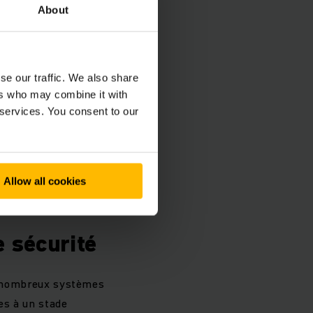
About
nous construisons
es entraînements
ou en version diesel
se our traffic. We also share
ers who may combine it with
 services. You consent to our
 une hauteur maximale
vous réaliserez
lement idéaux pour
ateurs de commandes,
Allow all cookies
e sécurité
De nombreux systèmes
ues à un stade