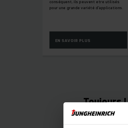
conséquent, ils peuvent etre utilisés
pour une grande variété d'applications.
EN SAVOIR PLUS
Toujours l
Les marchandises qui
gamme Jungheinrich 