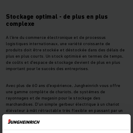
Stockage optimal - de plus en plus
complexe
A l'ère du commerce électronique et de processus
logistiques internationaux, une variété croissante de
produits doit être stockée et déstockée dans des délais de
plus en plus courts. Un stock optimisé en termes de temps,
de coûts et d'espace de stockage devient de plus en plus
important pour le succès des entreprises.
Avec plus de 60 ans d'expérience, Jungheinrich vous offre
une gamme complète de chariots, de systémes de
rayonnages et de magasin pour le stockage des
marchandises. D'un simple gerbeur électrique à un chariot
élévateur à mât rétractable très flexible en passant par un
chariot pour rayonnage grande hauteur EKX.