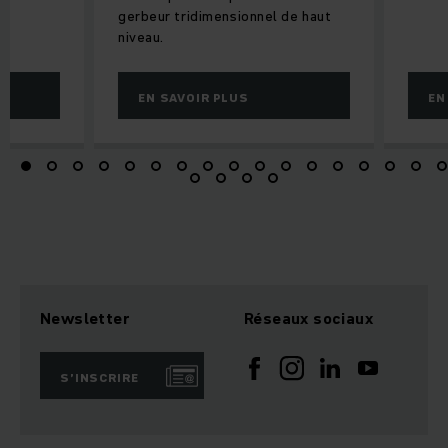
gerbeur tridimensionnel de haut
niveau.
EN SAVOIR PLUS
EN
Newsletter
Réseaux sociaux
S’INSCRIRE