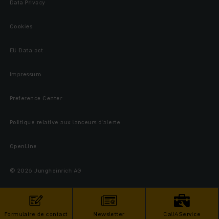
Data Privacy
Cookies
EU Data act
Impressum
Preference Center
Politique relative aux lanceurs d’alerte
OpenLine
© 2026 Jungheinrich AG
Formulaire de contact
Newsletter
Call4Service