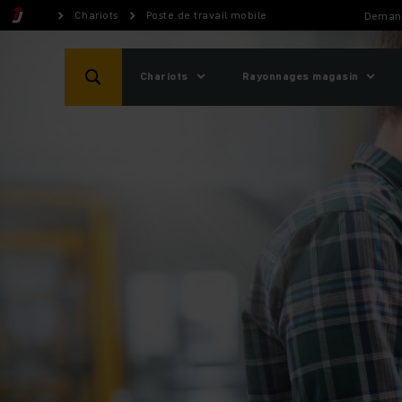
Chariots
Poste de travail mobile
Demand
Chariots
Rayonnages magasin