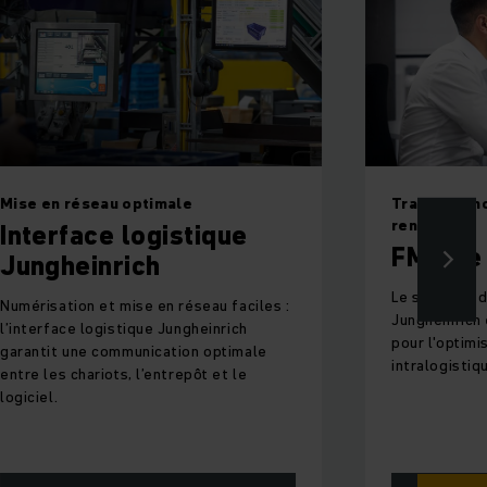
Mise en réseau optimale
Transparenc
rentabilité
Interface logistique
FMS de 
Jungheinrich
Le système d
Numérisation et mise en réseau faciles :
Jungheinrich 
l’interface logistique Jungheinrich
pour l'optimi
garantit une communication optimale
intralogistiq
entre les chariots, l’entrepôt et le
logiciel.