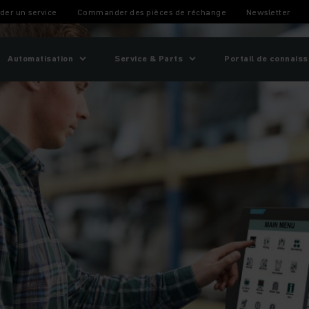
er un service
Commander des pièces de réchange
Newsletter
Automatisation
Service & Parts
Portail de connais