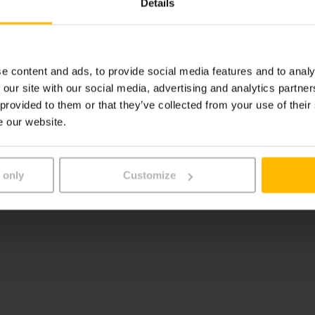
Details
variés
e content and ads, to provide social media features and to analy
n bien pensée
 our site with our social media, advertising and analytics partn
 provided to them or that they’ve collected from your use of their
e our website.
rès conviviale
 only
Customize