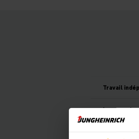
Travail indé
Longues duré
Équipement 