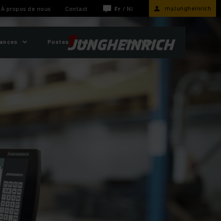
myJungheinrich
À propos de nous
Contact
Fr
/
Nl
sances
Postes vacants
Webshop