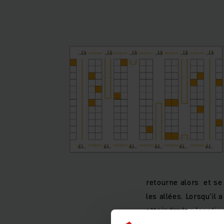
retourne alors et se 
les allées. Lorsqu'il
atteindre les locatio