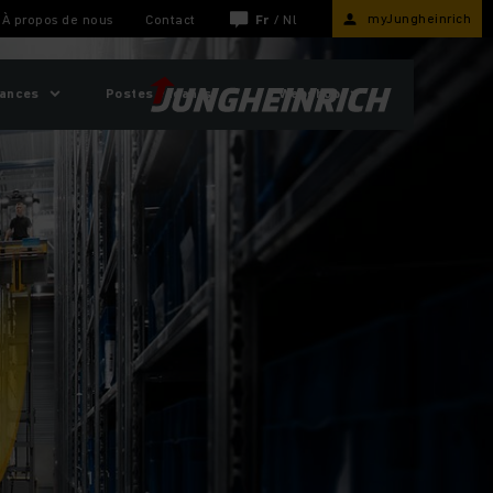
myJungheinrich
À propos de nous
Contact
Fr
/
Nl
sances
Postes vacants
Webshop