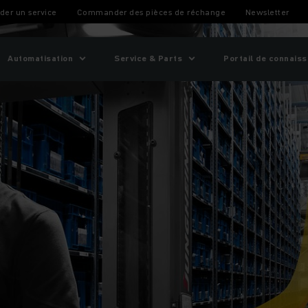
he pour préparer des commandes
er un service
Commander des pièces de réchange
Newsletter
Automatisation
Service & Parts
Portail de connais