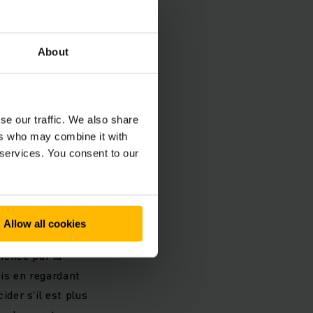
 la location de
e pas se retourner au
About
de. Après tout, c'est
se our traffic. We also share
ers who may combine it with
 services. You consent to our
Allow all cookies
e en S avec ceux du
mence par la
ois en regardant
ider s'il est plus