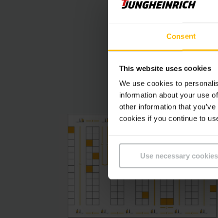
❌ Inconvénient : si 
prélèvement se trouve
Consent
"plus grand écart" ma
le chemin le plus cou
This website uses cookies
We use cookies to personalis
information about your use of
other information that you’ve
cookies if you continue to us
Use necessary cookies