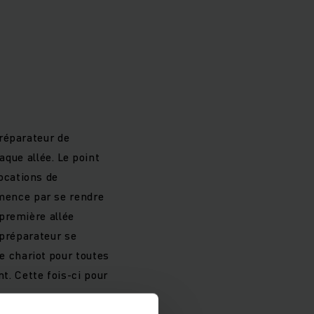
p
préparateur de
que allée. Le point
locations de
mence par se rendre
 première allée
e préparateur se
le chariot pour toutes
nt. Cette fois-ci pour