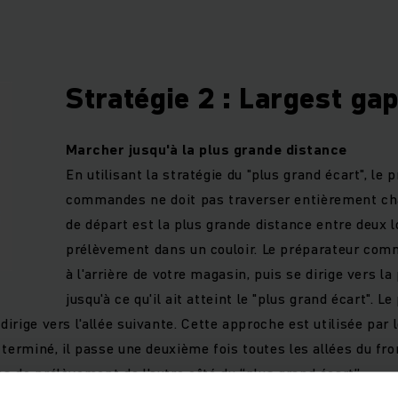
Stratégie 2 : Largest ga
Marcher jusqu'à la plus grande distance
En utilisant la stratégie du "plus grand écart", le 
commandes ne doit pas traverser entièrement cha
de départ est la plus grande distance entre deux 
prélèvement dans un couloir. Le préparateur com
à l'arrière de votre magasin, puis se dirige vers la
jusqu'à ce qu'il ait atteint le "plus grand écart". L
dirige vers l'allée suivante. Cette approche est utilisée par 
 a terminé, il passe une deuxième fois toutes les allées du fro
ns de prélèvement de l'autre côté du “plus grand écart”.