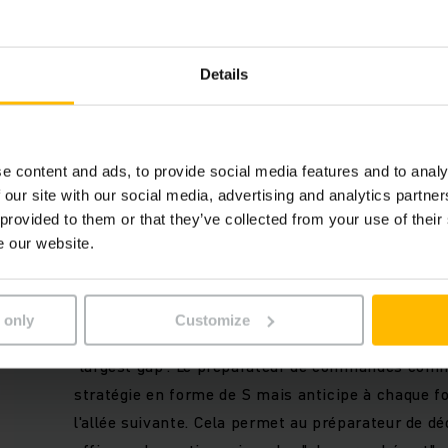
une seule commande doit être préparée dans une allée et que
 de l'autre côté de l'allée, le préparateur ferait mieux de n
Details
is de se rendre au bout de l'allée et d'y préparer la comman
rt vers la location de prélèvement dans l'allée suivante.
e content and ads, to provide social media features and to analy
 our site with our social media, advertising and analytics partn
 provided to them or that they’ve collected from your use of their
Stratégie 3 : Combined
e our website.
Combinaison de deux stratégies
 only
Customize
Cette stratégie combine les avantages de la form
"largest gap". Le préparateur de commandes com
stratégie en forme de S mais anticipe à chaque f
l'allée suivante. Cela permet au préparateur de déc