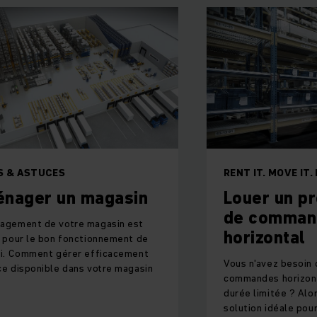
RENT IT. MOVE IT. DONE.
n magasin
Louer un préparate
de commandes
tre magasin est
horizontal
fonctionnement de
érer efficacement
Vous n'avez besoin d'un préparate
dans votre magasin
commandes horizontal que pour u
durée limitée ? Alors la location e
solution idéale pour vous.