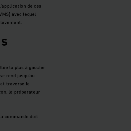
l'application de ces
WMS) avec lequel
rélèvement.
 S
lée la plus à gauche
se rend jusqu'au
 et traverse le
çon, le préparateur
 la commande doit