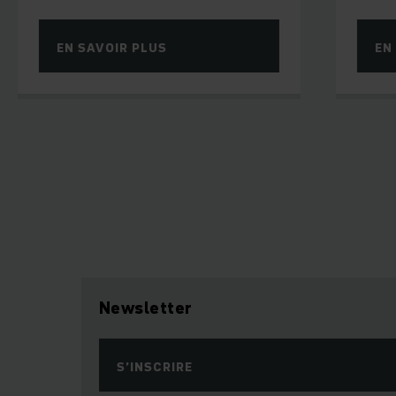
SAVOIR PLUS
EN SAVOIR PLU
Newsletter
S’INSCRIRE