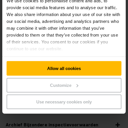
We use cookies to personalise content and ads, to
Nederlands
provide social media features and to analyse our traffic.
Français
We also share information about your use of our site with
English
our social media, advertising and analytics partners who
may combine it with other information that you’ve
provided to them or that they’ve collected from your use
of their services. You consent to our cookies if you
continue to use our website.
Archief Algemene voorwaarden voor
de levering van goederen en diensten
Allow all cookies
Archief Algemene huurvoorwaarden
Customize
Archief Algemene huurvoorwaarden - Financial
Use necessary cookies only
services
Archief Bijzondere inspectievoorwaarden