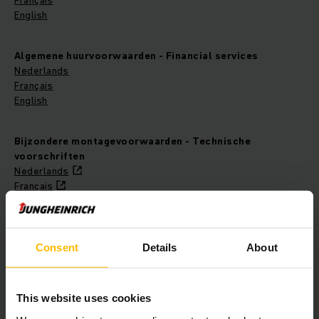
Français
English
Algemene huurvoorwaarden - Financial services
Nederlands
Français
English
Bijzondere montagevoorwaarden - Technische
voorschriften
Nederlands
Français
Bijzondere inspectievoorwaarden
Nederlands
Consent
Details
About
Français
English
This website uses cookies
Bijzondere voorwaarden - WMS