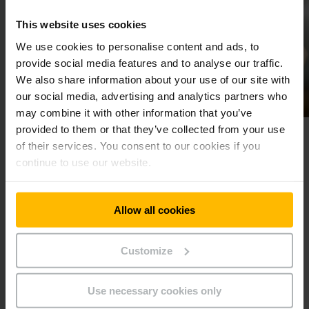
This website uses cookies
We use cookies to personalise content and ads, to
provide social media features and to analyse our traffic.
We also share information about your use of our site with
our social media, advertising and analytics partners who
may combine it with other information that you’ve
provided to them or that they’ve collected from your use
ORIGINEEL IS GOED
PDF DOWNLOADS
of their services. You consent to our cookies if you
Handleidingen
continue to use our website.
onderdelen
Op zoek naar de handleiding van
le Jungheinrich
uw Jungheinrich truck of rekken?
Allow all cookies
ijwaren de garantie
Vul het type truck/rek, de
oud van uw truck.
modelnaam, het serienummer van
or een snelle
de truck of uw bestelnummer in.
Customize
Use necessary cookies only
EN
MEER WETEN