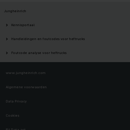
Jungheinrich
Kennisportaal
Handleidingen en foutcodes voor heftrucks
Foutcode analyse voor heftrucks
www.jungheinrich.com
Algemene voorwaarden
Data Privacy
Cookies
EU Data act