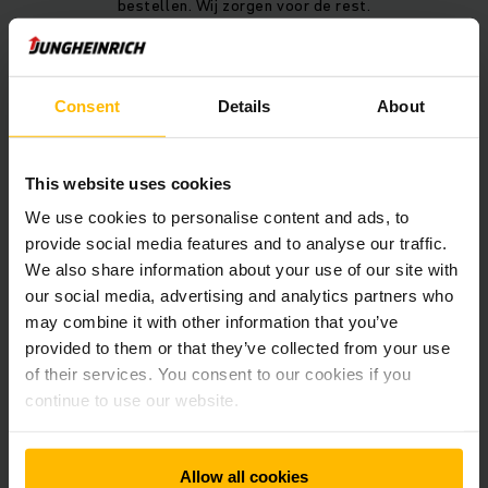
bestellen. Wij zorgen voor de rest.
Consent
Details
About
This website uses cookies
NAAR PARTS ONLINE
We use cookies to personalise content and ads, to
provide social media features and to analyse our traffic.
Hulp nodig bij het registreren?
We also share information about your use of our site with
Wij helpen u graag op het gratis nummer 0800 85 777
our social media, advertising and analytics partners who
may combine it with other information that you’ve
provided to them or that they’ve collected from your use
of their services. You consent to our cookies if you
continue to use our website.
Meer weten over Parts Online?
Vul onderstaand contactformulier in en wij helpen u graag
Allow all cookies
verder.