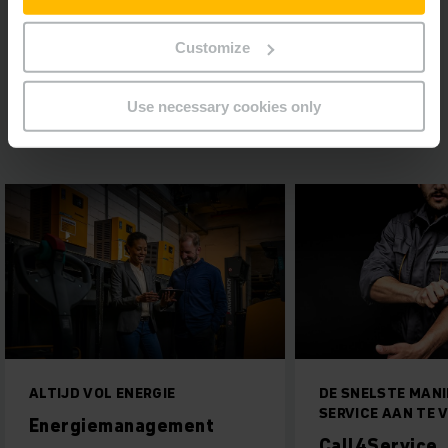
Customize
CONTACT OPNEMEN
Use necessary cookies only
ALTIJD VOL ENERGIE
DE SNELSTE MANI
SERVICE AAN TE 
Energiemanagement
Call4Service