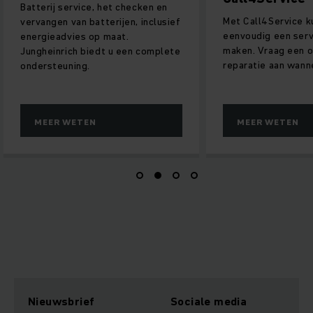
Batterij service, het checken en
Met Call4Service ku
vervangen van batterijen, inclusief
eenvoudig een ser
energieadvies op maat.
maken. Vraag een 
Jungheinrich biedt u een complete
reparatie aan wanne
ondersteuning.
MEER WETEN
MEER WETEN
Nieuwsbrief
Sociale media