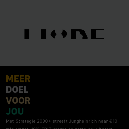
MORE
MORE
MEER
DOEL
VOOR
JOU
Met Strategie 2030+ streeft Jungheinrich naar €10
mld omzet, 10% EBIT-marge en netto-nul uitstoot –