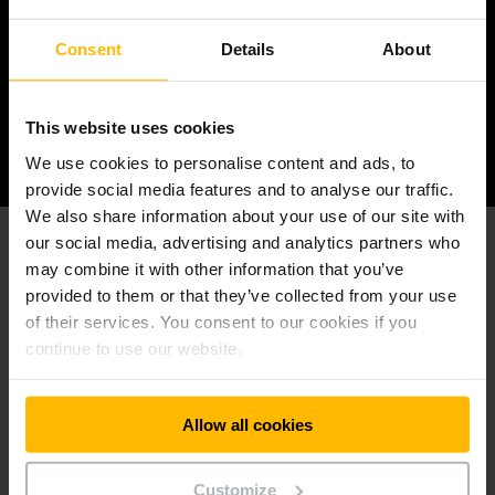
CARE
Consent
Details
About
voor elkaar, onze klanten en ons milieu door een
basis van vertrouwen te creëren en iedereen
met respect te behandelen.
This website uses cookies
We use cookies to personalise content and ads, to
provide social media features and to analyse our traffic.
We also share information about your use of our site with
our social media, advertising and analytics partners who
may combine it with other information that you’ve
provided to them or that they’ve collected from your use
of their services. You consent to our cookies if you
continue to use our website.
Allow all cookies
Customize