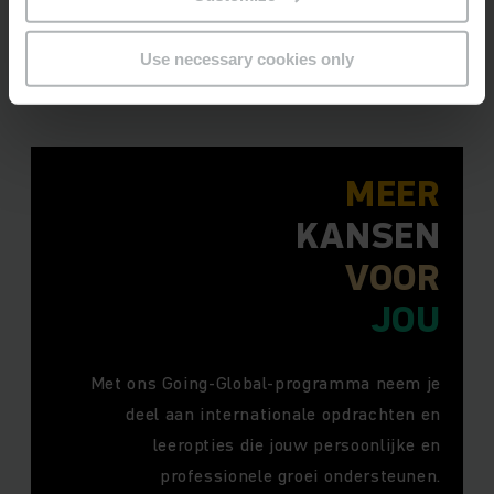
Use necessary cookies only
MEER
KANSEN
VOOR
JOU
Met ons Going-Global-programma neem je
deel aan internationale opdrachten en
leeropties die jouw persoonlijke en
professionele groei ondersteunen.