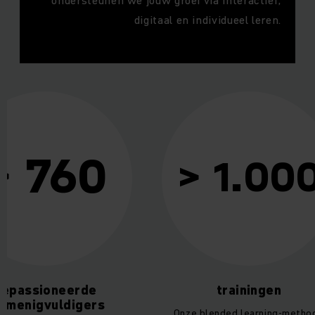
ondersteunen we jouw groei via interactief,
digitaal en individueel leren.
 760
> 1.000
ssioneerde
trainingen
igvuldigers
Onze blended learning-methode