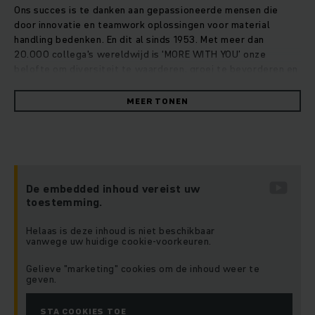
Ons succes is te danken aan gepassioneerde mensen die
door innovatie en teamwork oplossingen voor material
handling bedenken. En dit al sinds 1953. Met meer dan
20.000 collega's wereldwijd is 'MORE WITH YOU’ onze
belofte om diversiteit te waarderen, groei te bevorderen en
uw ideeën tot leven te brengen.
MEER TONEN
De embedded inhoud vereist uw
toestemming.
Helaas is deze inhoud is niet beschikbaar
vanwege uw huidige cookie-voorkeuren.
Gelieve "marketing" cookies om de inhoud weer te
geven.
STA COOKIES TOE