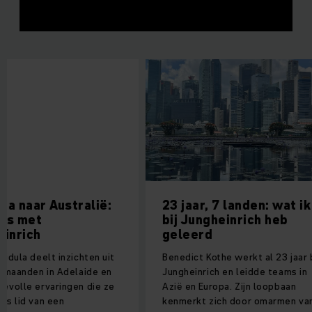
naar Australië:
23 jaar, 7 landen: wat ik
met
bij Jungheinrich heb
ich
geleerd
 deelt inzichten uit
Benedict Kothe werkt al 23 jaar bij
nden in Adelaide en
Jungheinrich en leidde teams in
e ervaringen die ze
Azië en Europa. Zijn loopbaan
d van een
kenmerkt zich door omarmen van