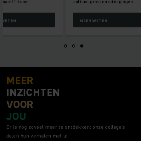
 IT-team.
cultuur, groei en uitdagingen.
EN
MEER WETEN
MEER
INZICHTEN
VOOR
JOU
Er is nog zoveel meer te ontdekken: onze collega's
delen hun verhalen met u!