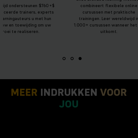
ondersteunen $760+$
combineert flexibele online
de trainers, experts
cursussen met praktische
ngauteurs u met hun
trainingen. Leer wereldwijd in
 toewijding om uw
1.000+ cursussen wanneer het jou
te realiseren.
uitkomt.
MEER
INDRUKKEN
VOOR
JOU