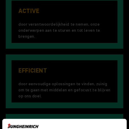
ACTIVE
door verantwoordelijkheid te nemen, onze
onderwerpen aan te sturen en tot leven te
brengen.
EFFICIENT
door eenvoudige oplossingen te vinden, zuinig
om te gaan met middelen en gefocust te blijven
op ons doel.