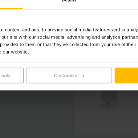
e content and ads, to provide social media features and to analy
 our site with our social media, advertising and analytics partn
 provided to them or that they’ve collected from your use of their
e our website.
pen ofwel efficiënt zelf
 only
Customize
mogelijk met