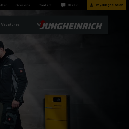
myJungheinrich
tter
Over ons
Contact
Nl
/
Fr
Vacatures
Webshop