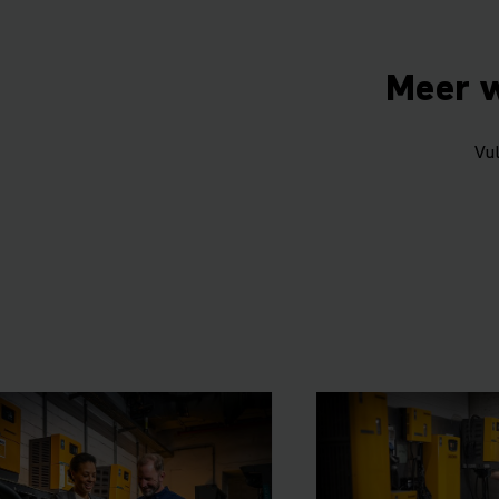
Meer w
Vu