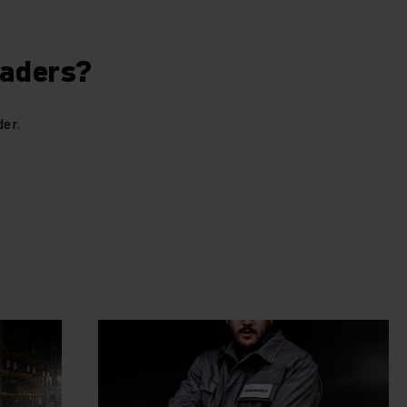
laders?
er.