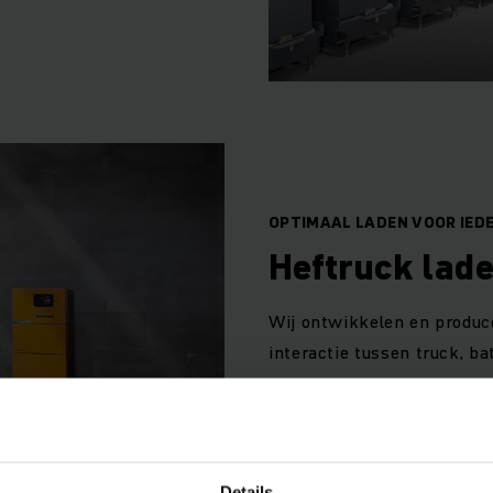
OPTIMAAL LADEN VOOR IED
Heftruck lade
Wij ontwikkelen en produc
interactie tussen truck, ba
MEER WETEN
Details