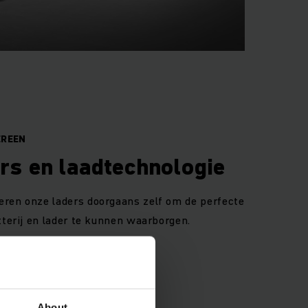
EREEN
rs en laadtechnologie
eren onze laders doorgaans zelf om de perfecte
tterij en lader te kunnen waarborgen.
About