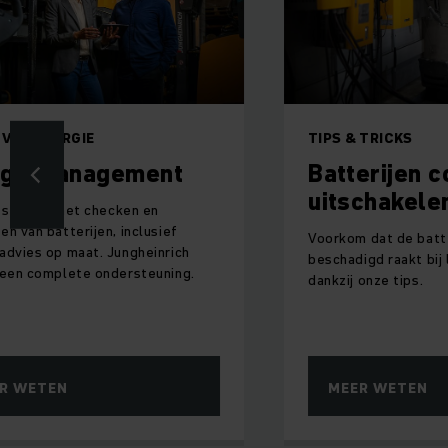
 VOL ENERGIE
TIPS & TRICKS
rgiemanagement
Batterijen c
uitschakele
j service, het checken en
en van batterijen, inclusief
Voorkom dat de batte
advies op maat. Jungheinrich
beschadigd raakt bij 
 een complete ondersteuning.
dankzij onze tips.
R WETEN
MEER WETEN