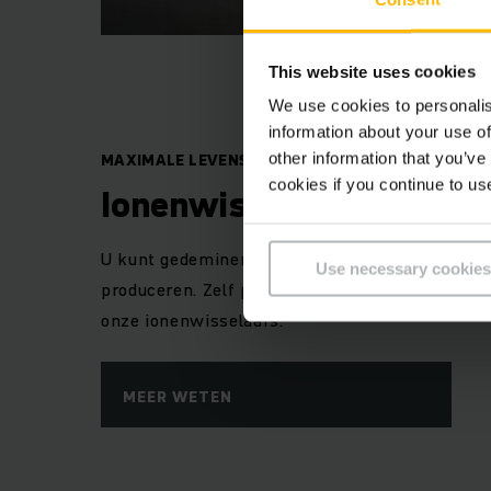
This website uses cookies
We use cookies to personalis
information about your use of
MAXIMALE LEVENSDUUR VOOR UW BATTERIJEN
other information that you’ve
cookies if you continue to us
Ionenwisselaars
U kunt gedemineraliseerd water ofwel duur inko
Use necessary cookies
produceren. Zelf produceren is heel eenvoudig 
onze ionenwisselaars.
MEER WETEN