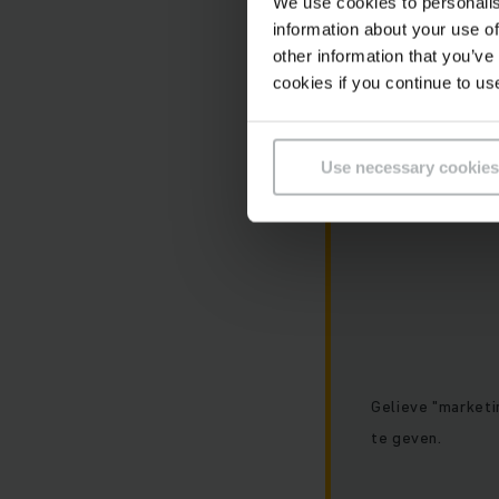
We use cookies to personalis
information about your use of
other information that you’ve
cookies if you continue to us
De embedded
Helaas is deze
Use necessary cookies
voorkeuren.
Gelieve "marketi
te geven.