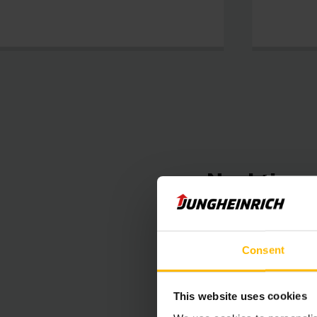
Nachtlever
Om stilstand in uw 
logistieke partner S
Consent
de servicewagens van
de wagens geleverd. 
This website uses cookies
maximaal operatione