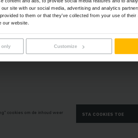
e content and ads, to provide social media features and to analy
 our site with our social media, advertising and analytics partn
 provided to them or that they’ve collected from your use of their
e our website.
 inhoud vereist uw toestemming.
 inhoud is niet beschikbaar vanwege uw huidige cookie-
 only
Customize
ng" cookies om de inhoud weer
STA COOKIES TOE