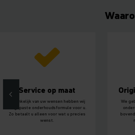
Waarom
Service op maat
Originele 
elijk van uw wensen hebben wij
We gebruiken uits
aste onderhoudsformule voor u.
onderdelen. Alle
aalt u alleen voor wat u precies
bovendien snel be
wenst.
nachtleveri
servicetec