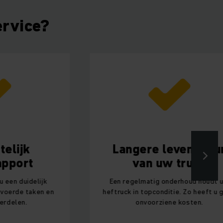
ervice?
Langere levensduur
van uw truck
lijk
Een regelmatig onderhoud houdt uw
ken en
heftruck in topconditie. Zo heeft u geen
onvoorziene kosten.