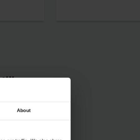
tijk
h samen met
ie niet standaard in
About
 ’s nachts direct in
 uw interne logistiek