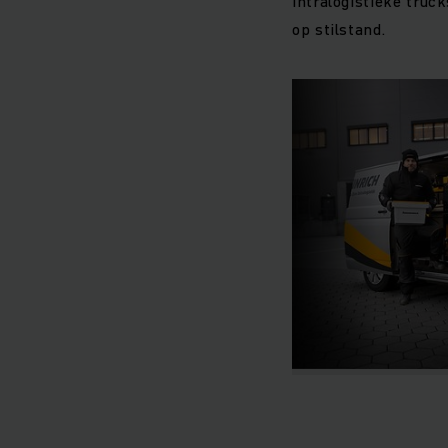
intralogistieke truc
op stilstand.