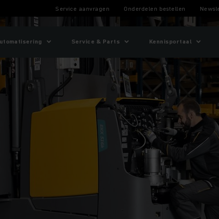
Service aanvragen
Onderdelen bestellen
Newsle
utomatisering
Service & Parts
Kennisportaal