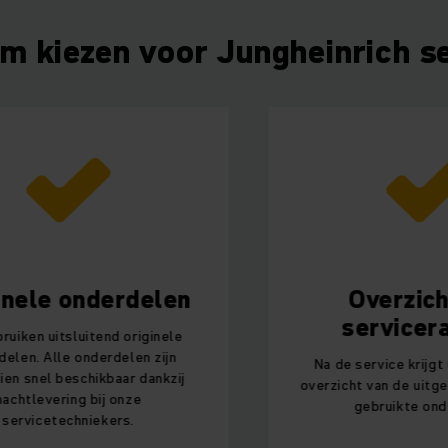
 kiezen voor Jungheinrich s
onderdelen
Overzichtelijk
servicerapport
luitend originele
 onderdelen zijn
Na de service krijgt u een duide
schikbaar dankzij
overzicht van de uitgevoerde ta
ng bij onze
gebruikte onderdelen.
hniekers.