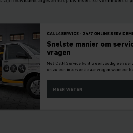
ks zijn individueel afgestemd op uw eisen. Zo vermindert u p
CALL4SERVICE - 24/7 ONLINE SERVICEM
Snelste manier om servic
vragen
Met Call4Service kunt u eenvoudig een se
en zo een interventie aanvragen wanneer he
MEER WETEN