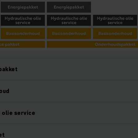
 pakket
oud
 olie service
et