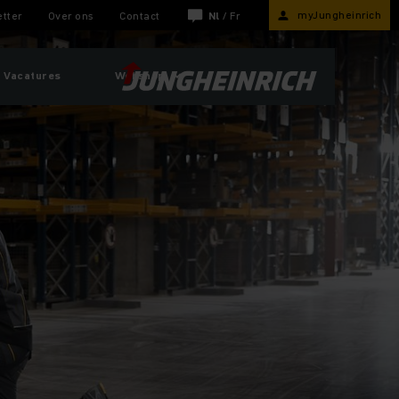
myJungheinrich
tter
Over ons
Contact
Nl
/
Fr
Vacatures
Webshop