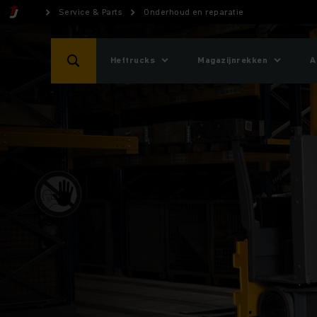
Service & Parts
Onderhoud en reparatie
Heftrucks
Magazijnrekken
A