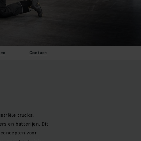
ten
Contact
striële trucks,
s en batterijen. Dit
ceconcepten voor