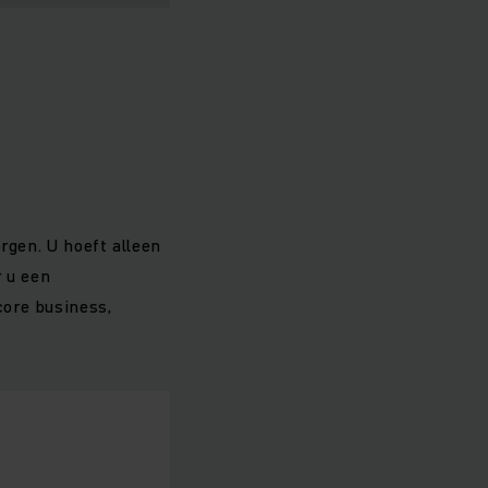
rgen. U hoeft alleen
r u een
core business,