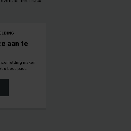
reventief het risico
ELDING
e aan te
rvicemelding maken
t u best past.