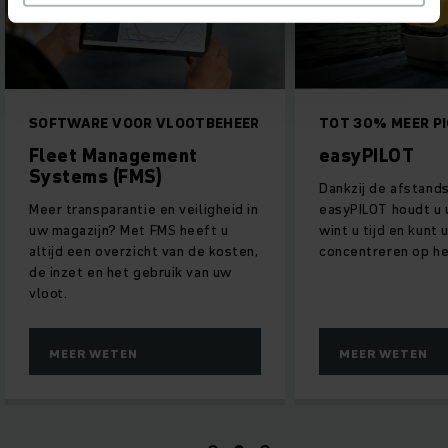
SOFTWARE VOOR VLOOTBEHEER
TOT 30% MEER PI
Fleet Management
easyPILOT
Systems (FMS)
Dankzij de afstand
Meer transparantie en veiligheid in
easyPILOT houdt u u
uw magazijn? Met FMS heeft u
wint u tijd en kunt 
altijd een overzicht van de kosten,
concentreren op he
de inzet en het gebruik van uw
vloot.
MEER WETEN
MEER WETEN