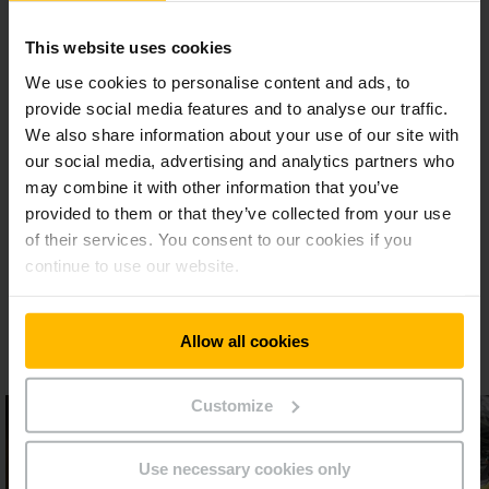
This website uses cookies
We use cookies to personalise content and ads, to
provide social media features and to analyse our traffic.
Meer weten over EasyAccess?
We also share information about your use of our site with
our social media, advertising and analytics partners who
Vul onderstaand contactformulier in en wij helpen u graag
may combine it with other information that you’ve
verder.
provided to them or that they’ve collected from your use
of their services. You consent to our cookies if you
continue to use our website.
CONTACT OPNEMEN
Allow all cookies
Customize
Use necessary cookies only