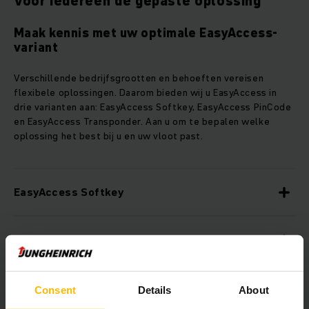
Voor iedereen de gepaste oplossing
Maak kennis met uw optimale EasyAccess-
variant
Verschillende bedrijfsgrootten en behoeften vereisen
flexibele oplossingen. Daarom bieden wij u EasyAccess in
drie varianten aan: EasyAccess Softkey, EasyAccess PinCode
en EasyAccess Transponder. Aan u om te bepalen welke
oplossing het best bij u en uw vloot past.
EasyAccess Softkey
EasyAccess PinCode
EasyAccess Transponder
Consent
Details
About