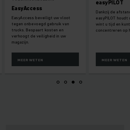
easyPILOT
EasyAccess
Dankzij de afstand
EasyAccess beveiligt uw vloot
easyPILOT houdt u u
tegen onbevoegd gebruik van
wint u tijd en kunt 
trucks. Bespaart kosten en
concentreren op he
verhoogt de veiligheid in uw
magazijn.
MEER WETEN
MEER WETEN