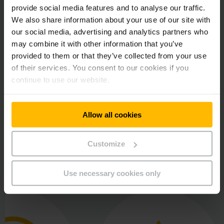
provide social media features and to analyse our traffic.
Welke FMS oplossing is geschikt voor u?
We also share information about your use of our site with
our social media, advertising and analytics partners who
Vraag advies aan onze digitale experts!
may combine it with other information that you’ve
provided to them or that they’ve collected from your use
of their services. You consent to our cookies if you
CONTACT OPNEMEN
continue to use our website.
Allow all cookies
Customize
Onze kwaliteitsbelofte
Use necessary cookies only