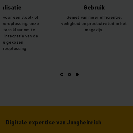
alisatie
Gebruik
t voor een vloot- of
Geniet van meer efficiëntie,
eeroplossing, onze
veiligheid en productiviteit in het
staan klaar om te
magazijn.
de integratie van de
r u gekozen
areoplossing.
Digitale expertise van Jungheinrich