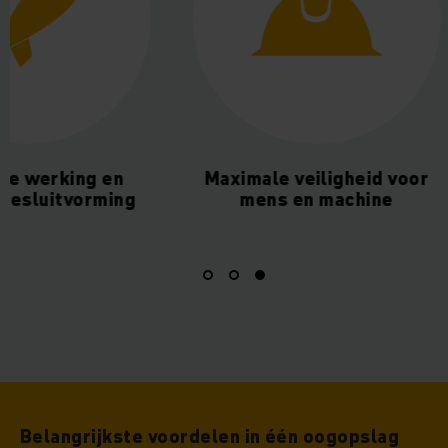
te werking en
Maximale veiligheid voor
besluitvorming
mens en machine
Belangrijkste voordelen in één oogopslag