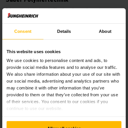
Elf automatische hoogheffende pallettrucks van het type
ERC 213a zorgen voor een optimale versterking van de
dagelijkse logistieke processen in het reeds bestaande
hoogbouwpalletmagazijn van Sauer Polymertechnik.
Consent
Details
About
MEER WETEN
This website uses cookies
We use cookies to personalise content and ads, to
provide social media features and to analyse our traffic.
We also share information about your use of our site with
our social media, advertising and analytics partners who
may combine it with other information that you’ve
provided to them or that they’ve collected from your use
of their services. You consent to our cookies if you
continue to use our website.