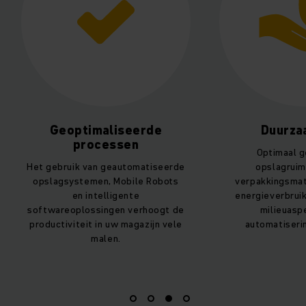
Geoptimaliseerde
Duurzaa
processen
Optimaal geb
Het gebruik van geautomatiseerde
opslagruimte
opslagsystemen, Mobile Robots
verpakkingsmateri
en intelligente
energieverbruik -
softwareoplossingen verhoogt de
milieuaspec
productiviteit in uw magazijn vele
automatisering zi
malen.