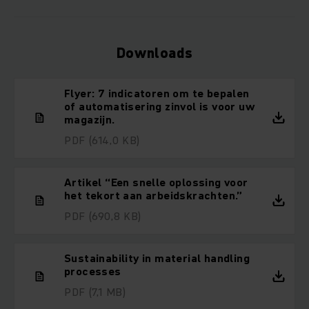
Downloads
Flyer: 7 indicatoren om te bepalen
of automatisering zinvol is voor uw
magazijn.
PDF
(614,0 KB)
Artikel “Een snelle oplossing voor
het tekort aan arbeidskrachten.”
PDF
(690,8 KB)
Sustainability in material handling
processes
PDF
(7,1 MB)