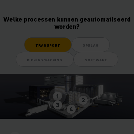
Welke processen kunnen geautomatiseerd
worden?
TRANSPORT
OPSLAG
PICKING/PACKING
SOFTWARE
1
2
3
4