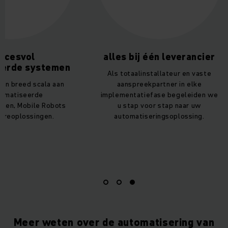
succesvol
alles bij één leveranc
stalleerde systemen
Als totaalinstallateur en va
ieden een breed scala aan
aanspreekpartner in elke
geautomatiseerde
implementatiefase begeleid
agsystemen, Mobile Robots
u stap voor stap naar uw
n softwareoplossingen.
automatiseringsoplossing
Meer weten over de automatisering van