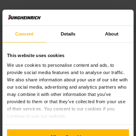
Consent
Details
About
3. Service & ondersteuning
This website uses cookies
We use cookies to personalise content and ads, to
Na voltooiing van het project blijven we je helpen met
provide social media features and to analyse our traffic.
uitgebreide service en ondersteuning voor je
We also share information about your use of our site with
geautomatiseerde systemen, een wijdvertakt
klantenservicenetwerk en onze hotline voor ondersteuning.
our social media, advertising and analytics partners who
may combine it with other information that you’ve
provided to them or that they’ve collected from your use
MEER WETEN
of their services. You consent to our cookies if you
continue to use our website.