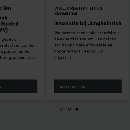
 EN EFFICIËNT
VISIE, CREATIVITEIT EN
KNOWHOW
elen van
Innovatie bij Jungheinr
mated Guided
les (AGV)
We passen onze visie, creativit
en expertise toe om u te helpe
worden ingezet om
aan de optimale efficiëntie en
len te verplaatsen zonder
kosteneffectiviteit in uw
omst van personen. De
magazijn.
rijden volledig automatisch.
R WETEN
MEER WETEN