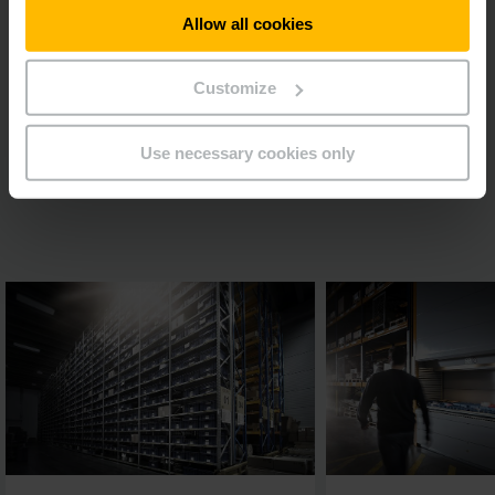
pallettenopslag?
Allow all cookies
Vul onderstaand contactformulier in en wij helpen u graag
verder.
Customize
Use necessary cookies only
CONTACT OPNEMEN