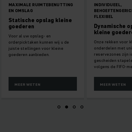
MAXIMALE RUIMTEBENUTTING
INDIVIDUEEL,
EN OMSLAG
BEHOEFTENGERIC
FLEXIBEL
Statische opslag kleine
Dynamische o
goederen
kleine goeder
Voor al uw opslag- en
Onze rekken voor k
orderpicktaken kunnen wij u de
onderdelen met un
juiste stellingen voor kleine
reservezones zijn i
goederen aanbieden.
gescheiden stapel
volgens de FIFO-m
MEER WETEN
MEER WETEN