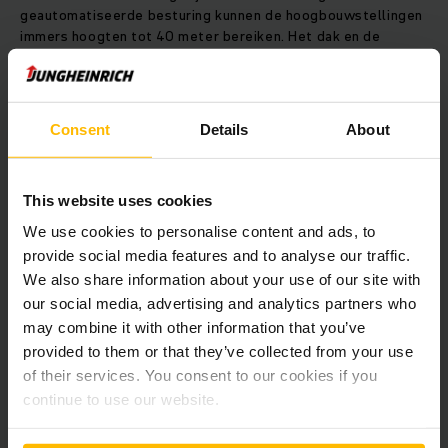
geautomatiseerde besturing kunnen de hoogbouwstellingen
immers hoogten tot 40 meter bereiken. Het dak en de
wanden van uw magazijn worden rechtstreeks aan de
stellingen bevestigd.
Consent
Details
About
Palletstellingen voor FIFO en LIFO
Als u uw magazijnsysteem voor palletten volgens de first-in-
This website uses cookies
first-out (FIFO) methode beheert, dan kunnen
inrijstellingen/doorrijstellingen de oplossing zijn. Of
We use cookies to personalise content and ads, to
misschien maakt u gebruik van de last-in-first-out (LIFO)
provide social media features and to analyse our traffic.
methode? In dat geval hebben we push-back stellingen met
We also share information about your use of our site with
aan elkaar gekoppelde stellingen - palletstellingen met een
our social media, advertising and analytics partners who
hellingshoek van 3% tot 5%.
may combine it with other information that you’ve
provided to them or that they’ve collected from your use
of their services. You consent to our cookies if you
continue to use our website.
Meer weten over onze statische