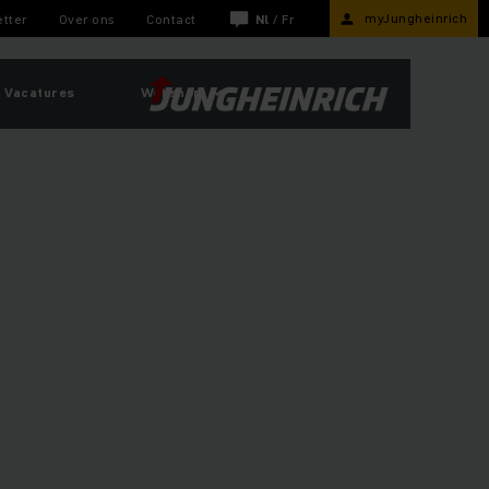
myJungheinrich
tter
Over ons
Contact
Nl
/
Fr
Vacatures
Webshop