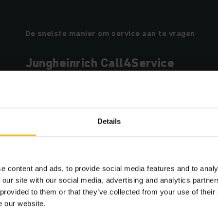
De snelste manier om service aan te vragen
Jungheinrich Call4Service
Met het gratis Call4Service platform kunt u op el
Service van Jungheinrich! Meld stilstand en storin
smartphone.
Details
MEER WETEN
e content and ads, to provide social media features and to analy
 our site with our social media, advertising and analytics partn
 provided to them or that they’ve collected from your use of their
e our website.