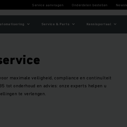
Service aanvragen
Onderdelen bestellen
Newsle
utomatisering
Service & Parts
Kennisportaal
service
voor maximale veiligheid, compliance en continuïteit
35 tot onderhoud en advies: onze experts helpen u
ellingen te verlengen.