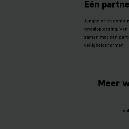
Eén partn
Jungheinrich combine
totaaloplossing. Van
samen met één partn
veiligheidsnormen.
Meer w
Vu