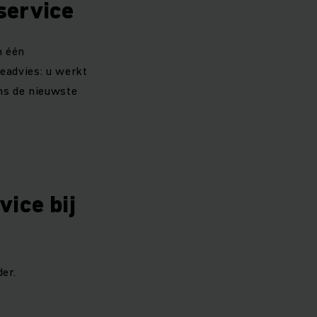
service
n één
ieadvies: u werkt
ns de nieuwste
ice bij
er.