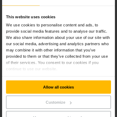
Power Buy the Hour
This website uses cookies
We use cookies to personalise content and ads, to
Full Flex Rental
provide social media features and to analyse our traffic.
We also share information about your use of our site with
our social media, advertising and analytics partners who
Long Term Rental
may combine it with other information that you’ve
provided to them or that they’ve collected from your use
of their services. You consent to our cookies if you
Rental Fleet Management
continue to use our website.
Wat is de juiste huurformule voor mij?
Allow all cookies
Short-term rental
Customize