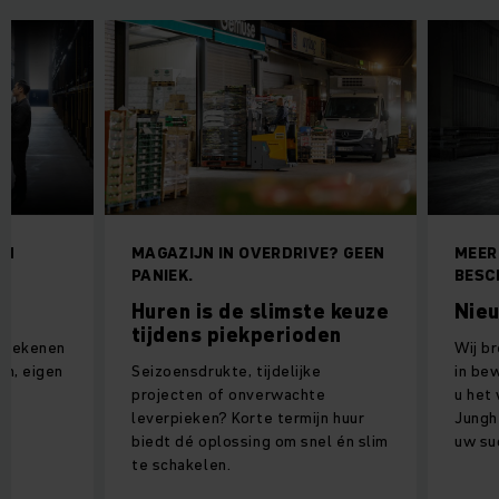
EN
MAGAZIJN IN OVERDRIVE? GEEN
MEER
PANIEK.
BESC
Huren is de slimste keuze
Nie
tijdens piekperioden
n rekenen
Wij b
en, eigen
Seizoensdrukte, tijdelijke
in be
projecten of onverwachte
u het
leverpieken? Korte termijn huur
Jungh
biedt dé oplossing om snel én slim
uw su
te schakelen.