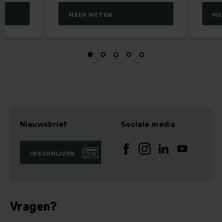
MEER WETEN
ME
Nieuwsbrief
Sociale media
INSCHRIJVEN
Vragen?