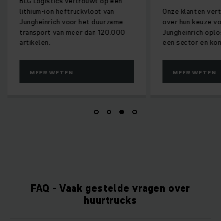
BLG Logistics vertrouwt op een
lithium-ion heftruckvloot van
Onze klanten vert
Jungheinrich voor het duurzame
over hun keuze vo
transport van meer dan 120.000
Jungheinrich oplo
artikelen.
een sector en ko
MEER WETEN
MEER WETEN
FAQ - Vaak gestelde vragen over
huurtrucks