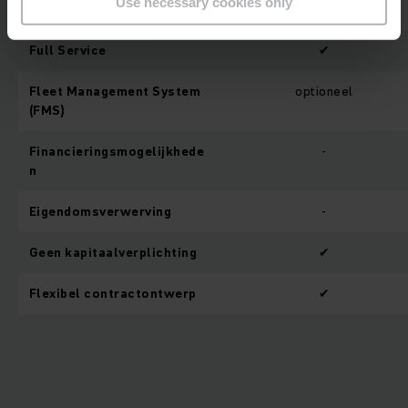
Use necessary cookies only
Looptijd
tot 12 maanden
Full Service
✔
Fleet Management System
optioneel
(FMS)
Financieringsmogelijkhede
-
n
Eigendomsverwerving
-
Geen kapitaalverplichting
✔
Flexibel contractontwerp
✔