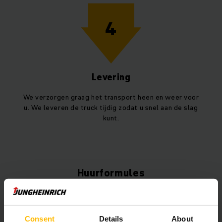
4
Levering
We verzorgen graag het transport heen en weer voor
u. We leveren de truck tijdig zodat u snel aan de slag
kunt.
Huurformules
Short Term Rental
Consent
Details
About