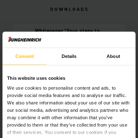
D O W N L O A D S
Whitepaper “Four steps to
efficient warehouse
processes”
PDF
(949,0 KB)
Consent
Details
About
Whitepaper “How companies
benefit from assistance
This website uses cookies
systems”
We use cookies to personalise content and ads, to
PDF
(855,3 KB)
provide social media features and to analyse our traffic.
We also share information about your use of our site with
Which levels of warehouse
our social media, advertising and analytics partners who
automation exist?
may combine it with other information that you’ve
PDF
(1,4 MB)
provided to them or that they’ve collected from your use
of their services. You consent to our cookies if you