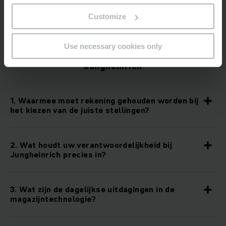
Customize
6 vragen aan Marco Harder
Use necessary cookies only
Hoofd Technologie & Productontwikkeling
Jungheinrich
1. Waarmee moet rekening gehouden worden bij
het kiezen van de juiste stellingen?
2. Wat houdt uw verantwoordelijkheid bij
Jungheinrich precies in?
3. Wat zijn de dagelijkse uitdagingen in de
magazijntechnologie?