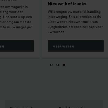
Nieuwe heftrucks
an uw magazijn is
Wij brengen uw material handling
lang voor een
in beweging. En dat precies zoals
 Hoe kunt u op een
u het wenst. Nieuwe trucks van
ier omgaan met de
Jungheinrich effenen het pad voor
te in uw magazijn?
uw succes.
N
MEER WETEN