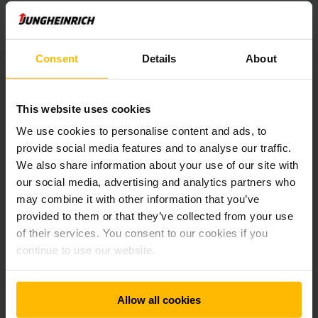
Consent
Details
About
This website uses cookies
We use cookies to personalise content and ads, to
Voor elke branche unieke oplossingen
provide social media features and to analyse our traffic.
We also share information about your use of our site with
De wereld van de intralogistiek wordt steeds complexer.
our social media, advertising and analytics partners who
Branchespecifieke oplossingen zijn ons antwoord daarop. Bij
may combine it with other information that you’ve
Jungheinrich vindt u niet alleen een ruim assortiment van
provided to them or that they’ve collected from your use
producten voor elke vereiste. U treft er ook
of their services. You consent to our cookies if you
sectordeskundigen met heel wat knowhow die op maat
gemaakte concepten uit één hand ontwikkelen. Zo verhoogt
continue to use our website.
u uw efficiëntie en productiviteit en bent u de concurrentie
altijd een stap voor.
Allow all cookies