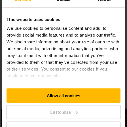
This website uses cookies
We use cookies to personalise content and ads, to
Meer weten over Jungheinrich Rental
provide social media features and to analyse our traffic.
Fleet Management?
We also share information about your use of our site with
our social media, advertising and analytics partners who
Vul onderstaand contactformulier in en wij helpen u graag
verder.
may combine it with other information that you’ve
provided to them or that they’ve collected from your use
of their services. You consent to our cookies if you
continue to use our website.
CONTACT OPNEMEN
Allow all cookies
Customize