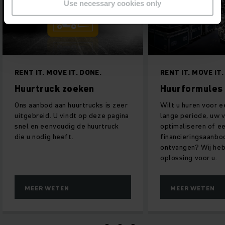
Use necessary cookies only
RENT IT. MOVE IT. DONE.
RENT IT. MOVE IT.
Huurtruck zoeken
Huurformules
Ons aanbod aan huurtrucks is zeer
Wilt u huren voor e
uitgebreid. U vindt op deze pagina
lange periode, uw 
snel en eenvoudig de huurtruck
optimaliseren of e
die u nodig heeft.
financieringsaanbo
ontvangen? Wij heb
oplossing voor u.
MEER WETEN
MEER WETEN