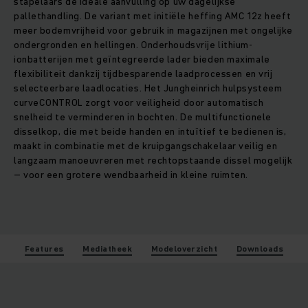
stapelaars de ideale aanvulling op uw dagelijkse
pallethandling. De variant met initiële heffing AMC 12z heeft
meer bodemvrijheid voor gebruik in magazijnen met ongelijke
ondergronden en hellingen. Onderhoudsvrije lithium-
ionbatterijen met geïntegreerde lader bieden maximale
flexibiliteit dankzij tijdbesparende laadprocessen en vrij
selecteerbare laadlocaties. Het Jungheinrich hulpsysteem
curveCONTROL zorgt voor veiligheid door automatisch
snelheid te verminderen in bochten. De multifunctionele
disselkop, die met beide handen en intuïtief te bedienen is,
maakt in combinatie met de kruipgangschakelaar veilig en
langzaam manoeuvreren met rechtopstaande dissel mogelijk
– voor een grotere wendbaarheid in kleine ruimten.
Features
Mediatheek
Modeloverzicht
Downloads