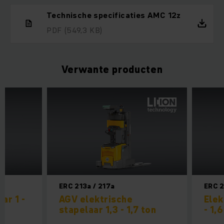
Technische specificaties AMC 12z
PDF
(549,3 KB)
Verwante producten
ERC 213a / 217a
ERC 2
ar 1 -
AGV elektrische
Elek
stapelaar 1,3 - 1,7 ton
- 1,