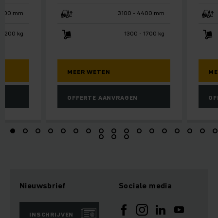
4700 mm
3100 - 4400 mm
 1200 kg
1300 - 1700 kg
MEER WETEN
ME
OFFERTE AANVRAGEN
OF
Nieuwsbrief
Sociale media
INSCHRIJVEN