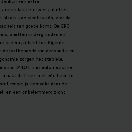
 Dankzij een extra
larmen kunnen twee palletten
n plaats van slechts één, wat de
paciteit ten goede komt. De ERC
els, oneffen ondergronden en
ere bodemvrijheid. Intelligente
 de lastbehandeling eenvoudig en
rgonomie zorgen het stabiele,
de smartPILOT met automatische
jk maakt de truck met één hand te
ordt mogelijk gemaakt door de
eel) en een onbelemmerd zicht