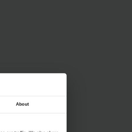
About
ie en geld te