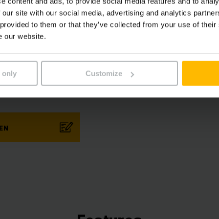
e content and ads, to provide social media features and to analy
besparen en de efficiëntie te verhogen. Onze Tel
 our site with our social media, advertising and analytics partn
fabriek) biedt je een gratis starterspakket voor v
 provided to them or that they’ve collected from your use of their
flexibel kan worden uitgebreid met verschillende
e our website.
softwarecomponenten.
 only
Customize
nze Connected Trucks?
EN