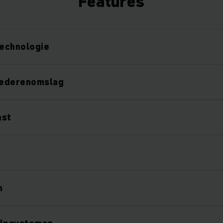
Features
technologie
oederenomslag
ast
n