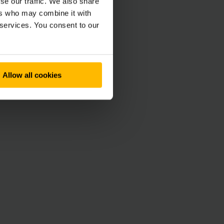
se our traffic. We also share
ematics Box (af
ers who may combine it with
lootbeheer dat
 services. You consent to our
 hardware- en
Allow all cookies