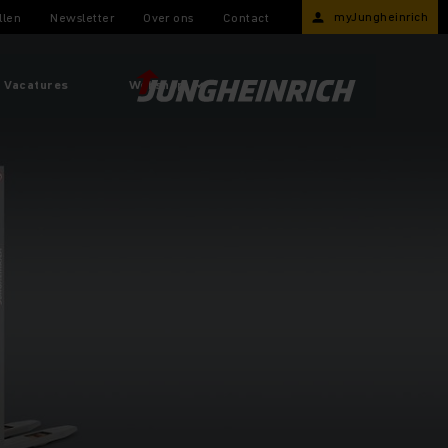
myJungheinrich
llen
Newsletter
Over ons
Contact
Vacatures
Webshop