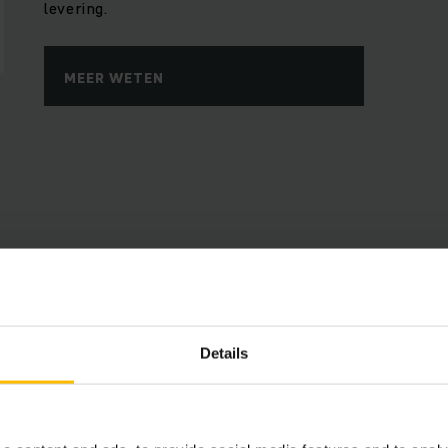
levering.
MEER WETEN
Voordelen
Details
Connected Trucks
Gebruik de gegevens van uw trucks om tijd, energ