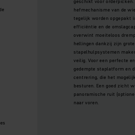
geschikt voor orderpicken.
de
hefmechanisme van de wie
tegelijk worden opgepakt i
efficiëntie en de omslagca
overwint moeiteloos dremp
hellingen dankzij zijn grot
stapelhulpsystemen maken
veilig. Voor een perfecte e
gedempte staplatform en 
centrering, die het mogeli
besturen. Een goed zicht w
panoramische ruit (option
naar voren.
res