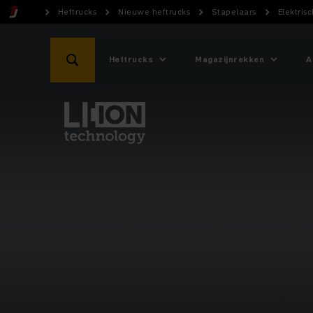
Heftrucks
Nieuwe heftrucks
Stapelaars
Elektris
Heftrucks
Magazijnrekken
A