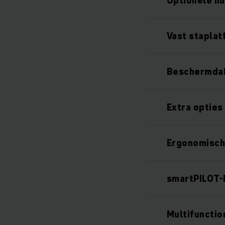
Optionele h
Vast stapla
Beschermdak
Extra opties
Ergonomisch
smartPILOT-
Multifunctio