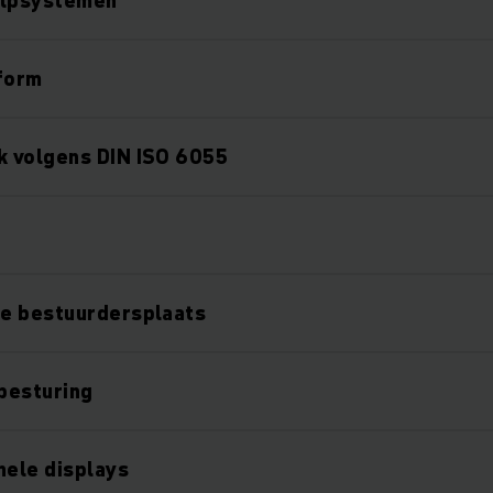
ulpsystemen
tform
 volgens DIN ISO 6055
e bestuurdersplaats
besturing
nele displays