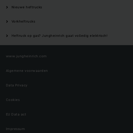
Nieuwe heftrucks
Vorkheftrucks
Heftruck op gas? Jungheinrich gaat volledig elektrisch!
www.jungheinrich.com
Algemene voorwaarden
Data Privacy
Cookies
EU Data act
Impressum