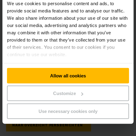
start-ups in negen disciplines van in totaal 81 categorieën
We use cookies to personalise content and ads, to
onderscheiden voor een uitmuntend design.
provide social media features and to analyse our traffic.
We also share information about your use of our site with
“
Wij zijn zeer verheugd dat wij met de Jungheinrich ERE 225i
our social media, advertising and analytics partners who
deze prestigieuze designprijs hebben gewonnen. Het is niet
may combine it with other information that you’ve
alleen een onderscheiding voor ons als ontwerpteam, maar
provided to them or that they’ve collected from your use
ook een waardering en motivatie voor iedereen die heeft
of their services. You consent to our cookies if you
bijgedragen aan de creatie van de truck
”, aldus Knie.
continue to use our website.
Persbericht downloaden
Allow all cookies
PDF
(908,9 KB)
Customize
Use necessary cookies only
NAAR OVERZICHT PERSBERICHTEN