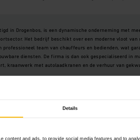
estigd in Drogenbos, is een dynamische onderneming met mee
portsector. Het bedrijf beschikt over een moderne vloot va
 professioneel team van chauffeurs en bedienden, wat gara
ouwbare diensten. De firma is dan ook gespecialiseerd in m
port, kraanwerk met autolaadkranen en de verhuur van gekwa
eptional biedt voor beide partijen aanzienlijke voordelen. V
sterking van de logistieke efficiëntie en betrouwbaarheid b
Details
iliteit van All Exeptional. Tegelijkertijd breidt All Exeptiona
n hoogwaardige intralogistieke apparatuur, wat bijdraagt a
e content and ads, to provide social media features and to analy