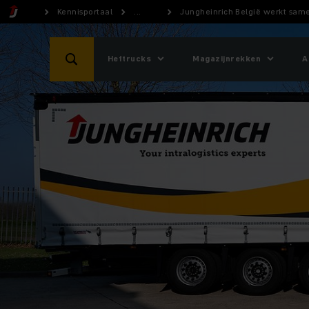
Kennisportaal
...
Jungheinrich België werkt same
Heftrucks
Magazijnrekken
A