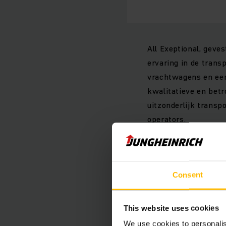
All Exeptional, gev
ervaring in de trans
vrachtwagens en een
kwalitatieve en betr
uitzonderlijk trans
operators.
De keuze voor All Ex
betekent het een ver
Consent
de expertise en flexib
met het transport va
diversificatie.
This website uses cookies
We use cookies to personalis