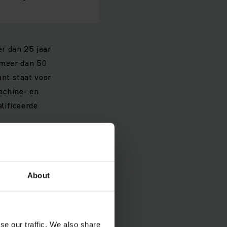
r dan 25 jaar
n meer dan 50
nt staat voor
achine- en
lificeerde
oor Jungheinrich
innen België, dankzij
About
l haar portfolio uit
an hun groei en
se our traffic. We also share