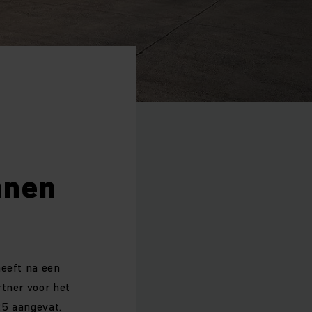
nnen
heeft na een
rtner voor het
25 aangevat.