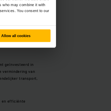
ers who may combine it with
ries, Managing
 services. You consent to our
iteit sluiten
r om met een
Allow all cookies
om onze expertise in
nt geïnvesteerd in
e vermindering van
endelijker transport,
en efficiënte