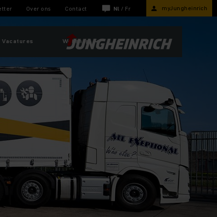
myJungheinrich
tter
Over ons
Contact
Nl
/
Fr
Vacatures
Webshop