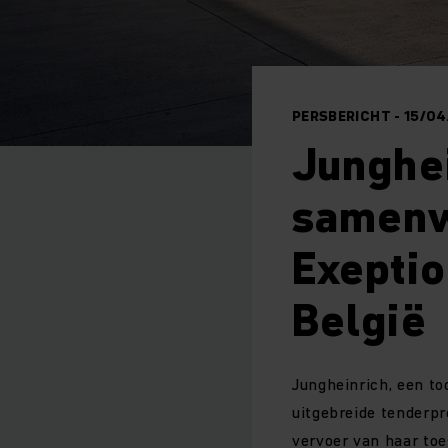
PERSBERICHT - 15/0
Junghei
samenw
Exeptio
België
Jungheinrich, een to
uitgebreide tenderpr
vervoer van haar toe