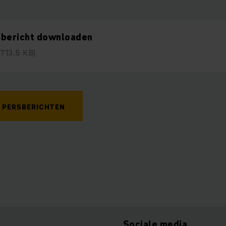
sbericht downloaden
(713,5 KB)
 PERSBERICHTEN
Sociale media