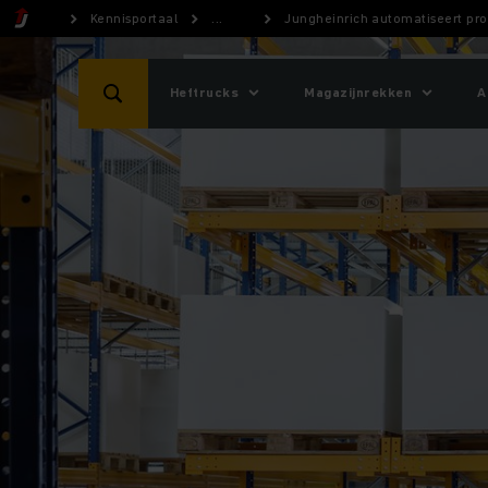
Kennisportaal
...
Jungheinrich automatiseert pr
Heftrucks
Magazijnrekken
A