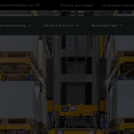
oductiemagazijn van ZF
Service aanvragen
Onderdelen beste
utomatisering
Service & Parts
Kennisportaal