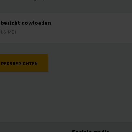
sbericht dowloaden
(1,6 MB)
 PERSBERICHTEN