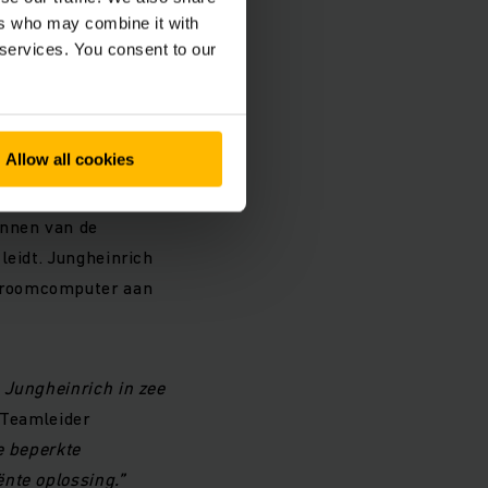
standaard EKX
ers who may combine it with
d naar hun
 services. You consent to our
ngen voorzien de EKX
iegeleiding en de
eren in smalle
Allow all cookies
annen van de
leidt. Jungheinrich
stroomcomputer aan
 Jungheinrich in zee
 Teamleider
e beperkte
nte oplossing.”