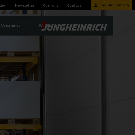
myJungheinrich
llen
Newsletter
Over ons
Contact
Vacatures
Webshop