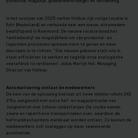
productie, magazijn, goederenontvangst en verzending.
In het voorjaar van 2025 verliet Holbox zijn vorige locatie in
Echt (Nederland) en verhuisde naar een nieuw, ultramodern
bedrijfspand in Roermond. De nieuwe locatie bood het
familiebedrijf de mogelijkheid om zijn productie- en
logistieke processen opnieuw vorm te geven en meer
duurzaam in te richten. ”Ons nieuwe gebouw stelt ons in
staat efficiënter te werken en tegelijk onze ecologische
voetafdruk te verkleinen”, aldus Martijn Hol, Managing
Director van Holbox.
Automatisering ontlast de medewerkers
De kern van de oplossing bestaat uit twee mobile robots EKS
215a, aangevuld met extra hef- en magazijntrucks van
Jungheinrich met lithium-ionbatterijen. De trucks nemen
zware en repetitieve transporttaken over, waardoor de
heftruckbestuurders merkbaar worden ontlast. Zo kunnen de
medewerkers zich toeleggen op meer veeleisende
activiteiten.