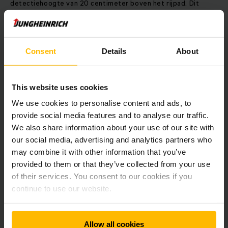
detectiehoogte van 20 centimeter boven het rijpad. Dit
zorgt ervoor dat bijvoorbeeld geheven lasten vroegtijdig
worden herkend. In dat geval vermindert de truck
automatisch zijn snelheid of stopt hij.
Consent
Details
About
Daarnaast zijn de Cantilever mobile robots uitgerust met een
speciaal ontwikkelde multivork. Naast euro- en industriële
palletten maakt deze het transport van veel grotere
This website uses cookies
papierpalletten van 1.600 × 1.200 millimeter mogelijk – een
We use cookies to personalise content and ads, to
belangrijke vereiste voor de productieprocessen van Holbox.
provide social media features and to analyse our traffic.
We also share information about your use of our site with
“De heftruckbestuurders waren aanvankelijk enigszins
our social media, advertising and analytics partners who
sceptisch over de komst van de mobile robots, maar vanaf
may combine it with other information that you’ve
dag één zijn ze echte teamspelers gebleken,” besluit Martijn
provided to them or that they’ve collected from your use
Hol. “Ze ondersteunen onze medewerkers en brengen onze
of their services. You consent to our cookies if you
logistieke processen naar een hoger niveau. Dit zorgt ervoor
continue to use our website.
dat we klaar zijn voor de toekomst.”
Over Holbox
Allow all cookies