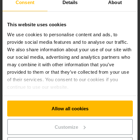
Consent
Details
About
het gebied van Solution Excellence, aspecten die betrekking
hebben op de oplossing en de technologieën.
This website uses cookies
Hierdoor vertegenwoordigt elke 'PUR-diamant' een van de
We use cookies to personalise content and ads, to
25 bedrijven die tot de besten behoren. Leveranciers die
provide social media features and to analyse our traffic.
zowel een uitstekende bedrijfsevaluatie als een
We also share information about your use of our site with
uitstekende beoordeling van hun oplossing en technologie
behalen, worden als kampioenen uitgeroepen.
our social media, advertising and analytics partners who
may combine it with other information that you’ve
provided to them or that they’ve collected from your use
Over Jungheinrich WMS
of their services. You consent to our cookies if you
continue to use our website.
Het Jungheinrich Warehouse Management System bestuurt
en beheert alle interne materiaalstromen in het magazijn, en
zorgt voor duurzame en efficiënte processen, ongeacht de
sector. Meer dan 35 jaar lang hebben de software- en
Allow all cookies
logistieke experts van Jungheinrich de
magazijnbeheersoftware continu verder ontwikkeld op basis
van de nieuwste intralogistieke trends. Dankzij de modulaire
Customize
opbouw en het multidimensionale configuratiemodel kan