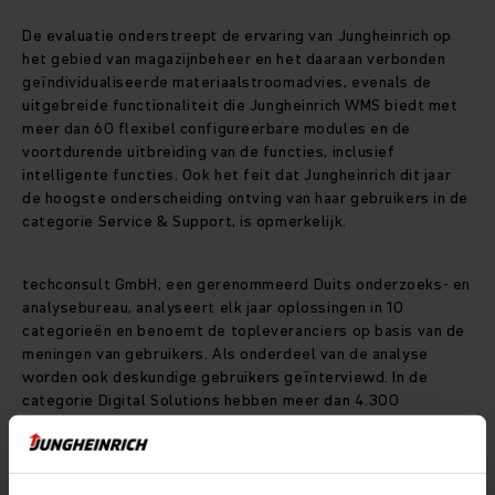
De evaluatie onderstreept de ervaring van Jungheinrich op
het gebied van magazijnbeheer en het daaraan verbonden
geïndividualiseerde materiaalstroomadvies, evenals de
uitgebreide functionaliteit die Jungheinrich WMS biedt met
meer dan 60 flexibel configureerbare modules en de
voortdurende uitbreiding van de functies, inclusief
intelligente functies. Ook het feit dat Jungheinrich dit jaar
de hoogste onderscheiding ontving van haar gebruikers in de
categorie Service & Support, is opmerkelijk.
techconsult GmbH, een gerenommeerd Duits onderzoeks- en
analysebureau, analyseert elk jaar oplossingen in 10
categorieën en benoemt de topleveranciers op basis van de
meningen van gebruikers. Als onderdeel van de analyse
worden ook deskundige gebruikers geïnterviewd. In de
categorie Digital Solutions hebben meer dan 4.300
gebruikers meer dan 50 verschillende softwareoplossingen
op 67 criteria beoordeeld en hun tevredenheid geëvalueerd
op het gebied van Company Excellence, dat zijn aspecten die
betrekking hebben op het bedrijf en zijn marktpositie, en op