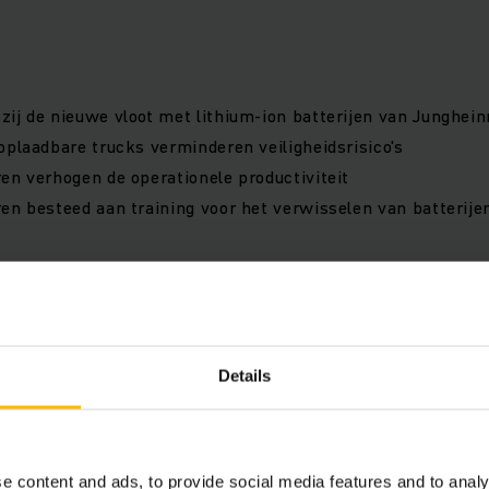
ij de nieuwe vloot met lithium-ion batterijen van Junghein
oplaadbare trucks verminderen veiligheidsrisico's
en verhogen de operationele productiviteit
en besteed aan training voor het verwisselen van batterije
Overzicht project
Details
e content and ads, to provide social media features and to analy