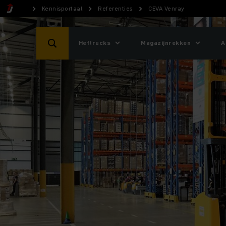
Kennisportaal
Referenties
CEVA Venray
Heftrucks
Magazijnrekken
A