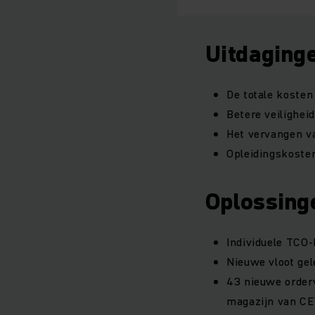
Uitdaging
De totale kosten
Betere veilighe
Het vervangen va
Opleidingskoste
Oplossing
Individuele TCO
Nieuwe vloot gel
43 nieuwe orderv
magazijn van CE