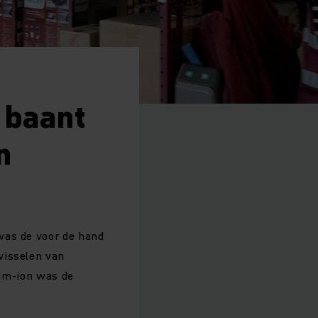
 baant
n
was de voor de hand
wisselen van
ium-ion was de