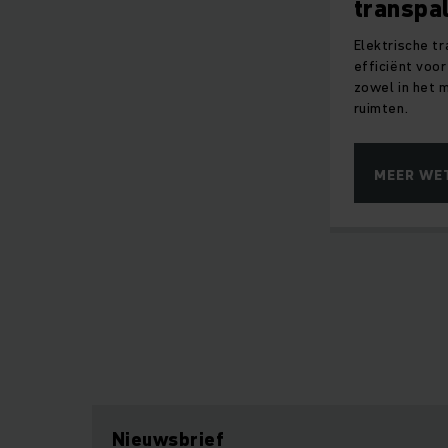
transpa
Elektrische tr
efficiënt voor
zowel in het m
ruimten.
MEER WE
Nieuwsbrief