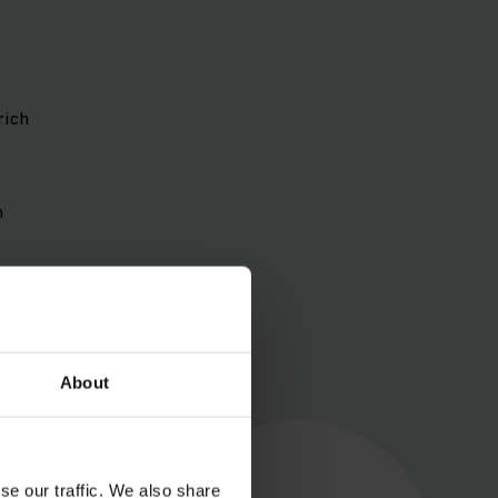
rich
n
About
se our traffic. We also share