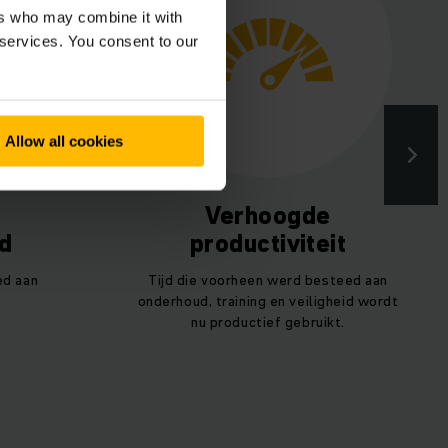
ers who may combine it with
 services. You consent to our
Allow all cookies
Verhoogde
d
productiviteit
ed aan
Tijd die voorheen werd besteed aan
onderhoud, training en veiligheid wordt
nu productief gebruikt.