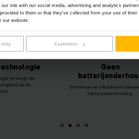
 our site with our social media, advertising and analytics partn
 provided to them or that they’ve collected from your use of their
e our website.
 only
Customize
 technologie
Geen
batterijonderhou
ogie verhoogt de
eiligheid op de
Eliminatie van arbeidsuren beste
lek.
batterijwisseltraining.