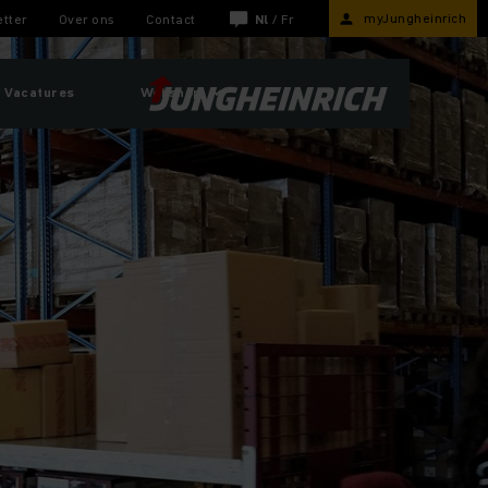
myJungheinrich
tter
Over ons
Contact
Nl
/
Fr
Vacatures
Webshop