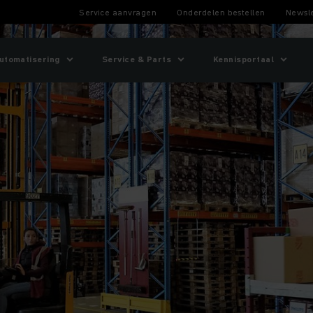
Service aanvragen
Onderdelen bestellen
Newsle
utomatisering
Service & Parts
Kennisportaal