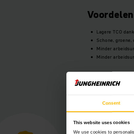
Voordelen
Lagere TCO dankz
Schone, groene, 
Minder arbeidsur
Minder arbeidsur
Consent
This website uses cookies
We use cookies to personalis