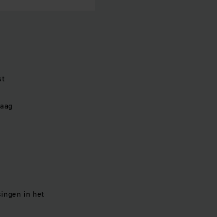
st
laag
ingen in het