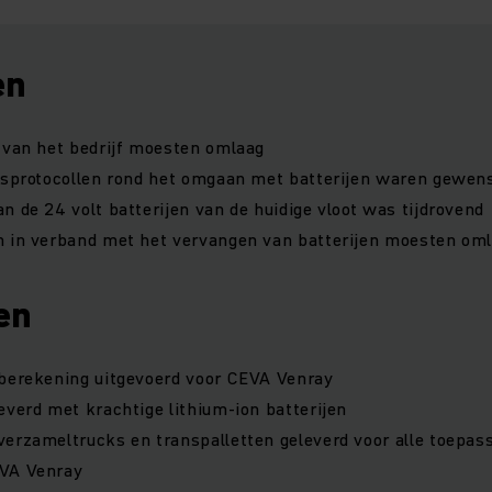
en
 van het bedrijf moesten omlaag
idsprotocollen rond het omgaan met batterijen waren gewen
n de 24 volt batterijen van de huidige vloot was tijdrovend
n in verband met het vervangen van batterijen moesten om
en
-berekening uitgevoerd voor CEVA Venray
everd met krachtige lithium-ion batterijen
erzameltrucks en transpalletten geleverd voor alle toepass
VA Venray