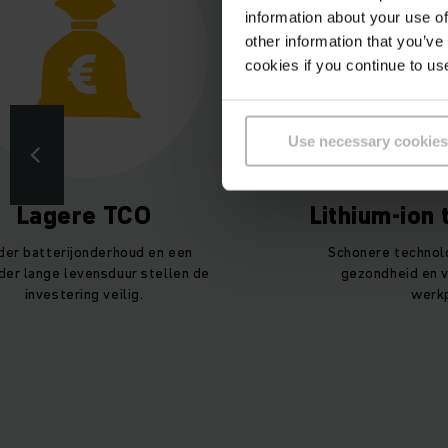
information about your use of
other information that you’ve
cookies if you continue to us
Use necessary cookies
Lagere TCO
Lithium-ion
der batterijonderhoud en een
Schonere technol
der lange levensduur stellen de
gezondheid en v
investering veilig.
werkp