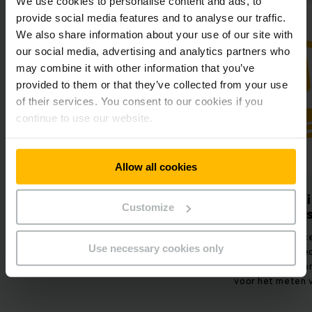
We use cookies to personalise content and ads, to
provide social media features and to analyse our traffic.
We also share information about your use of our site with
our social media, advertising and analytics partners who
may combine it with other information that you’ve
provided to them or that they’ve collected from your use
of their services. You consent to our cookies if you
continue to use our website.
Allow all cookies
Verhoogde veiligheid
Zeer eff
Customize
proce
Uitgebreide
brandbeveiligingsinstallatie als
Geavanc
Use necessary cookies only
zelfdovend systeem in beide
transportbandte
silo's.
automatische co
voor het meten v