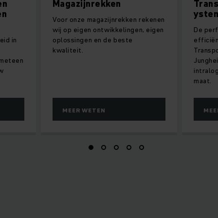
en
Magazijnrekken
Tran
en
yste
Voor onze magazijnrekken rekenen
wij op eigen ontwikkelingen, eigen
De perf
eid in
oplossingen en de beste
efficiën
kwaliteit.
Transp
 meteen
Junghei
uw
intralo
maat.
MEER WETEN
MEE