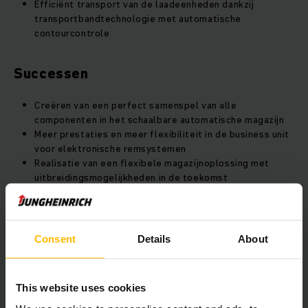
Efficiënt transport van de laadeenheden dankzij
transportbandtechnologie met automatische
contourcontrole
Successen
Creëren van een perfect samenspel van alle
componenten in het schaalbare automatische magazijn
Meer prestaties en meer flexibiliteit in de business unit
voor elektronische remsystemen
Realisatie van een flexibele magazijnoplossing met
uitbreidingsmogelijkheden in de toekomst
Succesvolle projectuitvoering met Jungheinrich als
hoofdaannemer
Consent
Details
About
Overzicht project
This website uses cookies