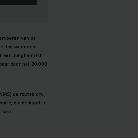
ervoeren van de
ke dag weer een
r een Jungheinrich
wbaar door het 30.000
(WMS) de routes om
atie, die de klant in
erken.