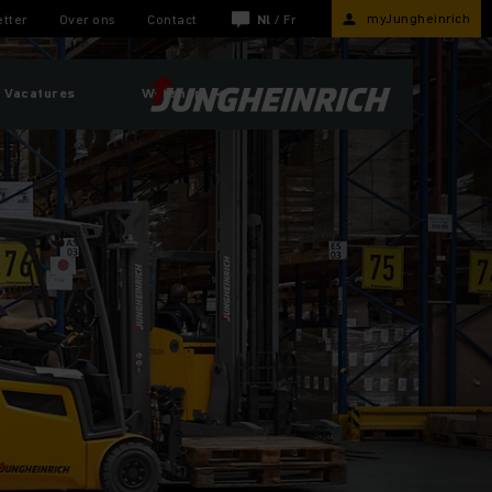
myJungheinrich
tter
Over ons
Contact
Nl
/
Fr
Vacatures
Webshop