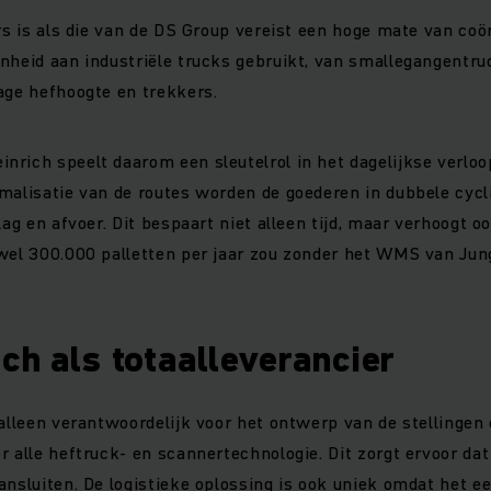
ers is als die van de DS Group vereist een hoge mate van coö
nheid aan industriële trucks gebruikt, van smallegangentru
lage hefhoogte en trekkers.
rich speelt daarom een sleutelrol in het dagelijkse verloo
malisatie van de routes worden de goederen in dubbele cycl
lag en afvoer. Dit bespaart niet alleen tijd, maar verhoogt oo
wel 300.000 palletten per jaar zou zonder het WMS van Jun
ch als totaalleverancier
 alleen verantwoordelijk voor het ontwerp van de stellingen 
r alle heftruck- en scannertechnologie. Dit zorgt ervoor da
ansluiten. De logistieke oplossing is ook uniek omdat het e