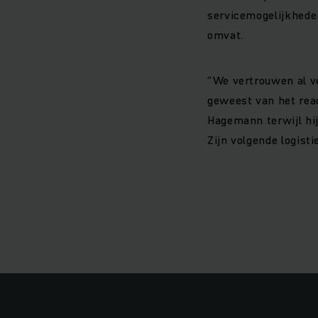
servicemogelijkheden
omvat.
“We vertrouwen al ve
geweest van het reac
Hagemann terwijl hij
Zijn volgende logisti