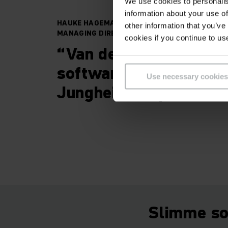
We use cookies to personalis
information about your use of
HAUKE HAGEMANN
other information that you’ve
MANAGING DIRECTOR DS GROUP
cookies if you continue to us
“Van de technologie to
software - met deze a
Use necessary cookies
Jungheinrich past alles
Slimme so