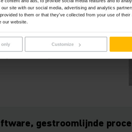
e content and ads, to provide social media features and to analy
 our site with our social media, advertising and analytics partn
 provided to them or that they’ve collected from your use of their
e our website.
t de service tot de
llround oplossing van
 only
Customize
 perfect bij elkaar.”
ftware, gestroomlijnde proc