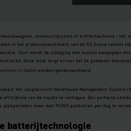
arbecuewagens, stoomstrijkijzers of koffiemachines - het v
kelen in het productassortiment van de DS Group vereist el
restatie. Toch wordt de uitdaging met succes aangegaan doo
-iontrucks. Deze vloot zorgt ervoor dat de goederen betrou
centrum in Gallin worden getransporteerd.
maliseert het Jungheinrich Warehouse Management System 
e efficiëntie van de trucks te verhogen. Een perfecte combin
ns piekperioden meer dan 19.000 pakketten per dag te verw
e batterijtechnologie