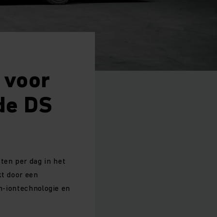
 voor
de DS
ten per dag in het
kt door een
um-iontechnologie en