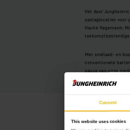
Het door Jungheinri
opslaglocaties voor 
Hauke Hagemann, Man
toekomstbestendige 
Met snellaad- en boo
conventionele batter
pauze van onze mede
legt Hagemann uit, di
Consent
This website uses cookies