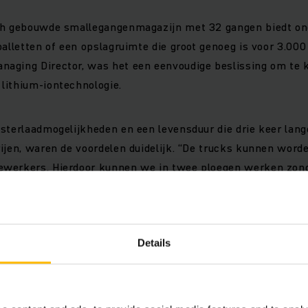
ch gebouwde smallegangenmagazijn met 32 gangen biedt on
palletten of een opslagruimte die groot genoeg is voor 3.000
aging Director, was het een eenvoudige beslissing om te k
lithium-iontechnologie.
sterlaadmogelijkheden en een levensduur die drie keer lange
ijen, waren de voordelen duidelijk. “De trucks kunnen worde
werkers. Hierdoor kunnen we in twee ploegen werken zond
e verantwoordelijk is voor alle logistiek voor de DS Group.
Details