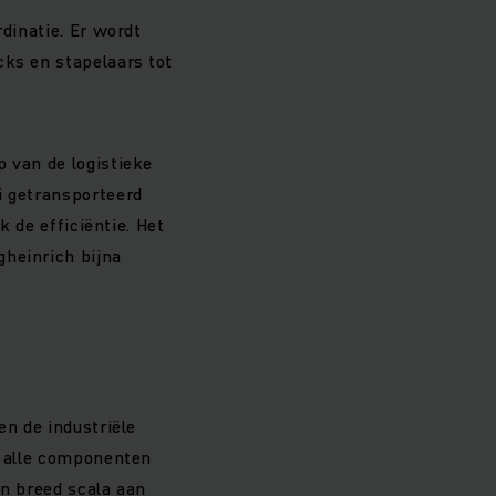
rdinatie. Er wordt
cks en stapelaars tot
p van de logistieke
i getransporteerd
k de efficiëntie. Het
gheinrich bijna
en de industriële
t alle componenten
en breed scala aan