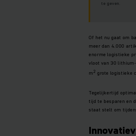
te geven.
Of het nu gaat om b
meer dan 4.000 arti
enorme logistieke p
vloot van 30 lithium
2
m
grote logistieke 
Tegelijkertijd opti
tijd te besparen en d
staat stelt om tijde
Innovatiev