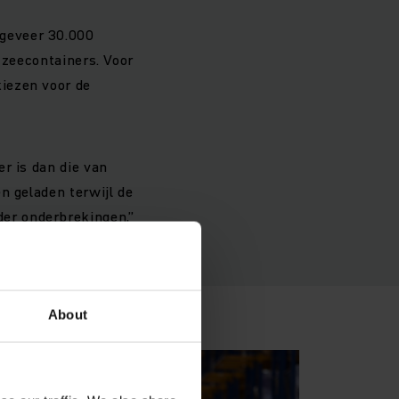
geveer 30.000
 zeecontainers. Voor
iezen voor de
r is dan die van
n geladen terwijl de
er onderbrekingen,”
About