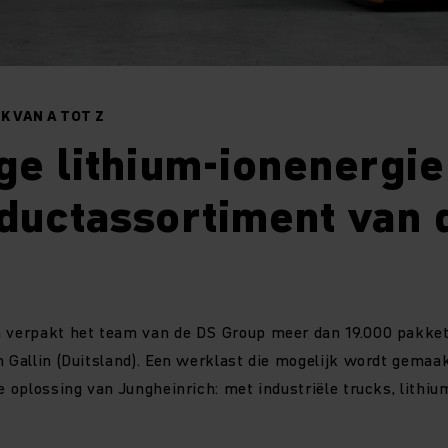
K VAN A TOT Z
ge lithium-ionenergie
ductassortiment van 
n verpakt het team van de DS Group meer dan 19.000 pakket
n Gallin (Duitsland). Een werklast die mogelijk wordt gemaa
ke oplossing van Jungheinrich: met industriële trucks, lithi