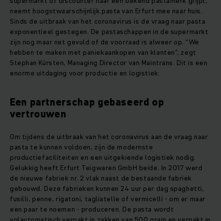
supermarkt of discounter naar een bekend pastamerk grijpt,
neemt hoogstwaarschijnlijk pasta van Erfurt mee naar huis.
Sinds de uitbraak van het coronavirus is de vraag naar pasta
exponentieel gestegen. De pastaschappen in de supermarkt
zijn nog maar net gevuld of de voorraad is alweer op. “We
hebben te maken met paniekaankopen van klanten”, zegt
Stephan Kürsten, Managing Director van Maintrans. Dit is een
enorme uitdaging voor productie en logistiek.
Een partnerschap gebaseerd op
vertrouwen
Om tijdens de uitbraak van het coronavirus aan de vraag naar
pasta te kunnen voldoen, zijn de modernste
productiefaciliteiten en een uitgekiende logistiek nodig.
Gelukkig heeft Erfurt Teigwaren GmbH beide. In 2017 werd
de nieuwe fabriek nr. 2 vlak naast de bestaande fabriek
gebouwd. Deze fabrieken kunnen 24 uur per dag spaghetti,
fusilli, penne, rigatoni, tagliatelle of vermicelli - om er maar
een paar te noemen - produceren. De pasta wordt
volautomatisch verpakt in zakken van 500 gram en verpakt in