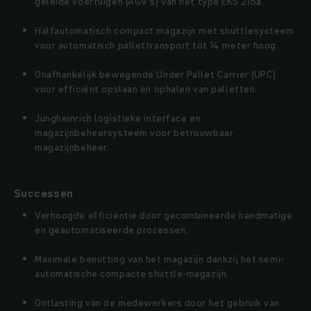
geleide voertuigen (AGV's) van het type EKS 215a.
Halfautomatisch compact magazijn met shuttlesysteem
voor automatisch pallettransport tot 14 meter hoog.
Onafhankelijk bewegende Under Pallet Carrier (UPC)
voor efficiënt opslaan en ophalen van palletten.
Jungheinrich logistieke interface en
magazijnbeheersysteem voor betrouwbaar
magazijnbeheer.
Successen
Verhoogde efficiëntie door gecombineerde handmatige
en geautomatiseerde processen.
Maximale benutting van het magazijn dankzij het semi-
automatische compacte shuttle-magazijn.
Ontlasting van de medewerkers door het gebruik van