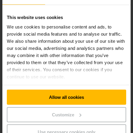
band.
This website uses cookies
Lithium-ion batterijen voorzien de shuttles van energie voor
We use cookies to personalise content and ads, to
maximaal 10 uur. Ze kunnen worden opgeladen bij elk
standaard 230 V stopcontact. Om de klok rond te kunnen
provide social media features and to analyse our traffic.
werken, heeft Jungheinrich ook de accubak zo ontworpen
We also share information about your use of our site with
dat de accu in enkele seconden kan worden vervangen.
our social media, advertising and analytics partners who
may combine it with other information that you’ve
Systemen voor AGVs ontlasten de
provided to them or that they’ve collected from your use
medewerkers
of their services. You consent to our cookies if you
continue to use our website.
De EKS 215a, die de pallets automatisch tussen de
goederenontvangst en het magazijn transporteert, is een
automatisch geleid voertuig op basis van een Jungheinrich
Allow all cookies
orderverzamelaar op middelhoog/hoog niveau. Jungheinrich
automatiseert alleen beproefde trucktypes uit de
Customize
serieproductie. De truck navigeert door de hal met behulp
van een laser en door het magazijn verspreide reflectoren
verlichten de weg.
Use necessary cookies only