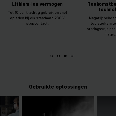
Lithium-ion vermogen
Toekomstbe
techno
Tot 10 uur krachtig gebruik en snel
opladen bij elk standaard 230 V
Magazijnbehee
stopcontact.
logistieke int
storingsvrije pr
magazi
Gebruikte oplossingen