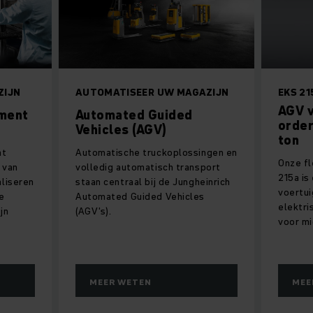
ZIJN
AUTOMATISEER UW MAGAZIJN
EKS 21
AGV v
ment
Automated Guided
order
Vehicles (AGV)
ton
nt
Automatische truckoplossingen en
Onze fl
 van
volledig automatisch transport
215a is
liseren
staan centraal bij de Jungheinrich
voertu
e
Automated Guided Vehicles
elektri
jn
(AGV's).
voor mi
MEER WETEN
MEE