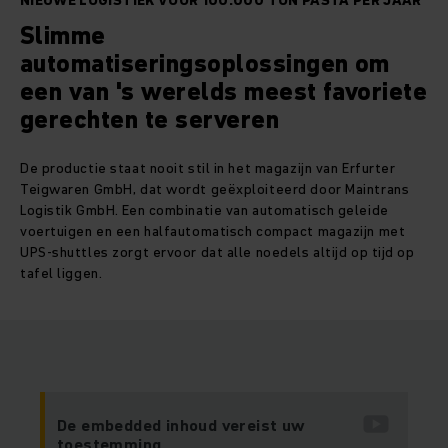
NIEUWE LOGISTIEK VOOR 100.000 TON PASTA PER JAAR
Slimme
automatiseringsoplossingen om
een van 's werelds meest favoriete
gerechten te serveren
De productie staat nooit stil in het magazijn van Erfurter
Teigwaren GmbH, dat wordt geëxploiteerd door Maintrans
Logistik GmbH. Een combinatie van automatisch geleide
voertuigen en een halfautomatisch compact magazijn met
UPS-shuttles zorgt ervoor dat alle noedels altijd op tijd op
tafel liggen.
De embedded inhoud vereist uw
toestemming.