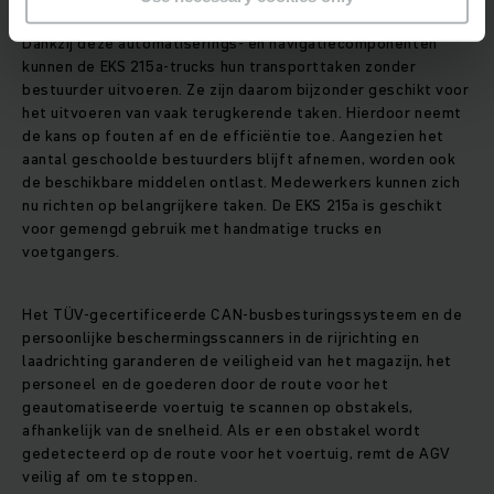
Dankzij deze automatiserings- en navigatiecomponenten
kunnen de EKS 215a-trucks hun transporttaken zonder
bestuurder uitvoeren. Ze zijn daarom bijzonder geschikt voor
het uitvoeren van vaak terugkerende taken. Hierdoor neemt
de kans op fouten af en de efficiëntie toe. Aangezien het
aantal geschoolde bestuurders blijft afnemen, worden ook
de beschikbare middelen ontlast. Medewerkers kunnen zich
nu richten op belangrijkere taken. De EKS 215a is geschikt
voor gemengd gebruik met handmatige trucks en
voetgangers.
Het TÜV-gecertificeerde CAN-busbesturingssysteem en de
persoonlijke beschermingsscanners in de rijrichting en
laadrichting garanderen de veiligheid van het magazijn, het
personeel en de goederen door de route voor het
geautomatiseerde voertuig te scannen op obstakels,
afhankelijk van de snelheid. Als er een obstakel wordt
gedetecteerd op de route voor het voertuig, remt de AGV
veilig af om te stoppen.