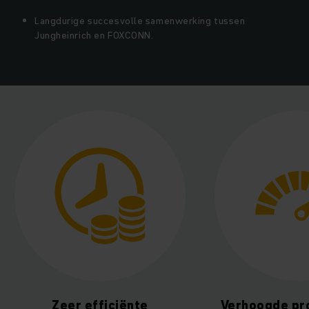
Langdurige succesvolle samenwerking tussen
Jungheinrich en FOXCONN.
ciënte
Verhoogde productiviteit