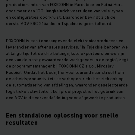
productieruimten van FOXCONN in Pardubice en Kutná Hora
door meer dan 100 Jungheinrich voertuigen van vele types
en configuraties doorkruist. Daaronder bevindt zich de
eerste AGV ERC 215a die in Tsjechië is geïnstalleerd.
FOXCONN is een toonaangevende elektronicaproducent en
leverancier van after sales services. “In Tsjechië behoren we
al lange tijd tot de drie belangrijkste exporteurs en we zijn
een van de best gewaardeerde werkgevers in de regio”, zegt
de programmamanager bij FOXCONN CZ s.r.o., Miroslav
Pospíšil. Omdat het bedrijf er voortdurend naar streeft om
de arbeidsproductiviteit te verhogen, richt het zich ook op
de automatisering van afdelingen, waaronder geselecteerde
logistieke activiteiten. Een proefproject is het gebruik van
een AGV in de verzendafdeling voor afgewerkte producten.
Een standalone oplossing voor snelle
resultaten