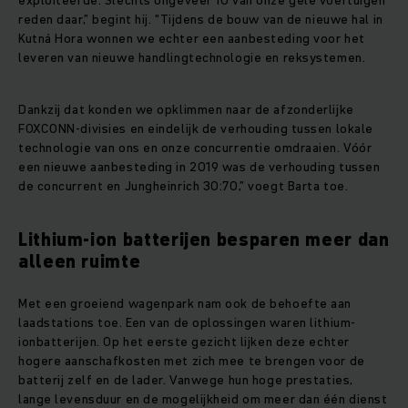
exploiteerde. Slechts ongeveer 10 van onze gele voertuigen
reden daar,” begint hij. "Tijdens de bouw van de nieuwe hal in
Kutná Hora wonnen we echter een aanbesteding voor het
leveren van nieuwe handlingtechnologie en reksystemen.
Dankzij dat konden we opklimmen naar de afzonderlijke
FOXCONN-divisies en eindelijk de verhouding tussen lokale
technologie van ons en onze concurrentie omdraaien. Vóór
een nieuwe aanbesteding in 2019 was de verhouding tussen
de concurrent en Jungheinrich 30:70,” voegt Barta toe.
Lithium-ion batterijen besparen meer dan
alleen ruimte
Met een groeiend wagenpark nam ook de behoefte aan
laadstations toe. Een van de oplossingen waren lithium-
ionbatterijen. Op het eerste gezicht lijken deze echter
hogere aanschafkosten met zich mee te brengen voor de
batterij zelf en de lader. Vanwege hun hoge prestaties,
lange levensduur en de mogelijkheid om meer dan één dienst