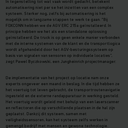
In tegenstelling tot wat vaak wordt gedacht, betekent
automatisering niet per se het inzetten van een complex
systeem. Sterker nog, zelfs bij automatisering is het
mogelijk om in langzame stappen te werk te gaan. "Bij
FOXCONN hebben we de AGV ERC 215a geïnstalleerd. In
principe hebben we het als een standalone oplossing
geïnstalleerd. De truck is op geen enkele manier verbonden
met de interne systemen van de klant en de transportlogica
wordt afgehandeld door het AGV-besturingssysteem op
basis van signalen van sensoren op individuele locaties”,
zegt Pawel Byczkowski, een Jungheinrich projectmanager.
De implementatie van het project op locatie nam onze
experts ongeveer een maand in beslag. In die tijd hebben ze
het voertuig tot leven gebracht, de transportroutenavigatie
ingesteld en de externe randapparatuur in werking gesteld.
Het voertuig wordt geleid met behulp van een laserscanner
en reflectoren die op verschillende plaatsen in de hal zijn
geplaatst. Dankzij dit systeem, samen met
veiligheidssensoren, kan het systeem zelfs werken in
gemengd bedrijf met mensen en gewone technologie.