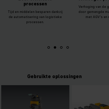
ssen
Verhoging van de goederenomzet
esparen dankzij
door gemengde magazijnoperatie
van logistieke
met AGV's en mankracht.
sen.
Gebruikte oplossingen