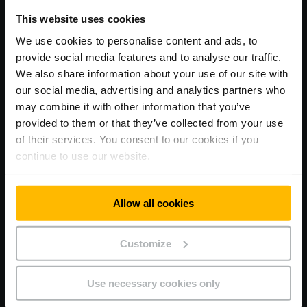
This website uses cookies
Uitdagingen
We use cookies to personalise content and ads, to
Langetermijnverhoging van efficiëntie en
provide social media features and to analyse our traffic.
werkproductiviteit in handling.
We also share information about your use of our site with
our social media, advertising and analytics partners who
Implementatie van afdelingsoverschrijdende
may combine it with other information that you’ve
automatisering voor geselecteerde logistieke
provided to them or that they’ve collected from your use
activiteiten.
of their services. You consent to our cookies if you
Stroomlijnen van processen om kosten en middelen te
continue to use our website.
besparen.
Groeiende eisen aan laadruimen als gevolg van de groei
Allow all cookies
van de vloot.
Customize
Oplossingen
Installatie van een ERC 215a als stand-alone logistieke
Use necessary cookies only
oplossing.