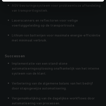
AGV-besturingssysteem voor probleemloze afhandeling
van transportlogistiek.
Laserscanners en reflectoren voor veilige
voertuiggeleiding op de transportroute.
Lithium-ion batterijen voor maximale energie-efficiëntie
met minimaal verbruik.
Successen
Implementatie van een stand-alone
automatiseringsoplossing onafhankelijk van het interne
systeem van de klant.
Verbetering van de algemene balans van het bedrijf
door stapsgewijze automatisering.
Vergemakkelijking van de dagelijkse workflows door
automatisering van processen.