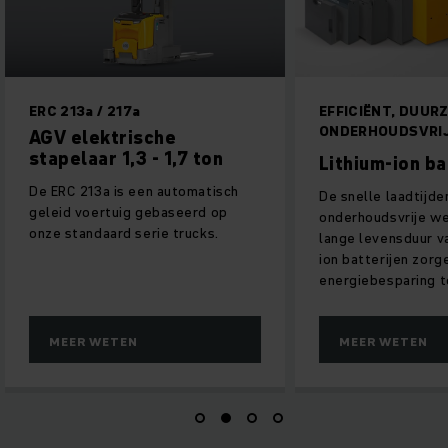
EFFICIËNT, DUURZAAM EN
ONDERHOUDSVRIJ
sche
 - 1,7 ton
Lithium-ion batterijen
en automatisch
De snelle laadtijden, de
gebaseerd op
onderhoudsvrije werking en de
erie trucks.
lange levensduur van onze lithium-
ion batterijen zorgen voor een
energiebesparing tot 20%.
MEER WETEN