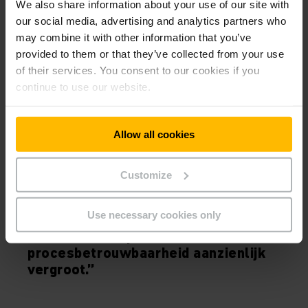
We also share information about your use of our site with
our social media, advertising and analytics partners who
may combine it with other information that you’ve
provided to them or that they’ve collected from your use
of their services. You consent to our cookies if you
continue to use our website.
Allow all cookies
Customize
ANTON OSSIANDER
LOGISTICS MANAGER BIJ HAMA GMBH & CO KG
Use necessary cookies only
“Het speciaal ontworpen
zonecontrolesysteem heeft onze
procesbetrouwbaarheid aanzienlijk
vergroot.”