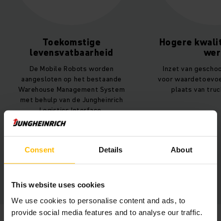
Toekomstige
Hogere kwalit
levensvatbaarheid
wer
De Mobile Robots worden
Inzet van gescho
aangesloten op het bestaande
voor waardetoevoe
Warehouse Management System
plaats van tru
met behulp van de Jungheinrich
Logistics Interface.
Consent
Details
About
This website uses cookies
We use cookies to personalise content and ads, to
provide social media features and to analyse our traffic.