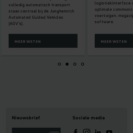
logistiekinterface 
volledig automatisch transport
optimale communic
staan centraal bij de Jungheinrich
voertuigen, magazij
Automated Guided Vehicles
software.
(AGV's).
MEER WETEN
MEER WETEN
Nieuwsbrief
Sociale media