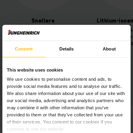
Snellere
Lithium-ione
orderverwerking
Jungheinrich EZS 
Gestandaardiseerde en
lithium-ion ba
nauwkeurig getimede logistieke
betrouwbare hog
Consent
Details
About
processen voor maximale
efficiëntie.
This website uses cookies
We use cookies to personalise content and ads, to
provide social media features and to analyse our traffic.
We also share information about your use of our site with
our social media, advertising and analytics partners who
may combine it with other information that you’ve
provided to them or that they’ve collected from your use
TOBIAS MAYER
of their services. You consent to our cookies if you
HEAD OF LOGISTICS
continue to use our website.