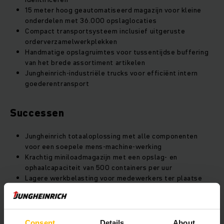
15 meter hoog geautomatiseerd magazijn voor kleine
onderdelen met 36.000 opslaglocaties
Compact transportsysteem inclusief uitgeruste
orderverzamelwerkplekken
Handmatige opslagruimtes voor tussentijdse buffering
van het brede assortiment artikelen
Jungheinrich-industriële trucks voor efficiënt intern
goederentransport
Successen
Jungheinrich totaaloplossing met alle componenten
voor een soepele mens-machine-werking
Krachtig miniloadmagazijn met een opslag- en
ophaalcapaciteit van 500 containers per uur
Lagere werkbelasting voor medewerkers ter plaatse
dankzij de hoge mate van automatisering
Langdurige samenwerking in voortdurende dialoog voor
de continue optimalisatie van de intralogistiek
Consent
Details
About