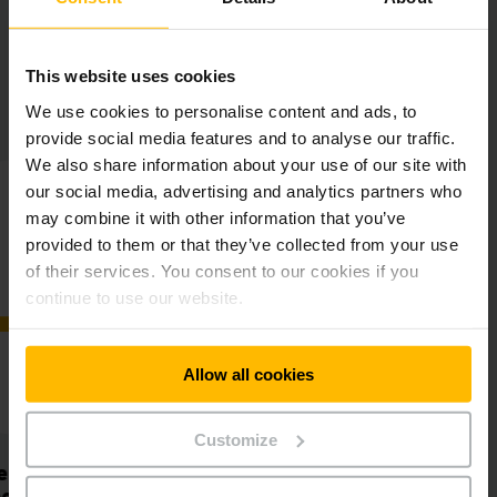
This website uses cookies
We use cookies to personalise content and ads, to
Overzicht project
provide social media features and to analyse our traffic.
We also share information about your use of our site with
our social media, advertising and analytics partners who
may combine it with other information that you’ve
provided to them or that they’ve collected from your use
of their services. You consent to our cookies if you
continue to use our website.
Allow all cookies
Customize
Verbeterde
Vereenv
werkomstandigheden
proc