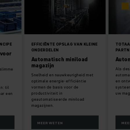
NCIPE
EFFICIËNTE OPSLAG VAN KLEINE
TOTAA
ONDERDELEN
PARTN
 voor
Automatisch miniload
Autom
magazijn
Als de
 slimme
Snelheid en nauwkeurigheid met
automat
optimale energie-efficiëntie
en ontw
vormen de basis voor de
systeem
: til
productiviteit in
uw maga
aar een
geautomatiseerde miniload
magazijnen.
MEER WETEN
MEE