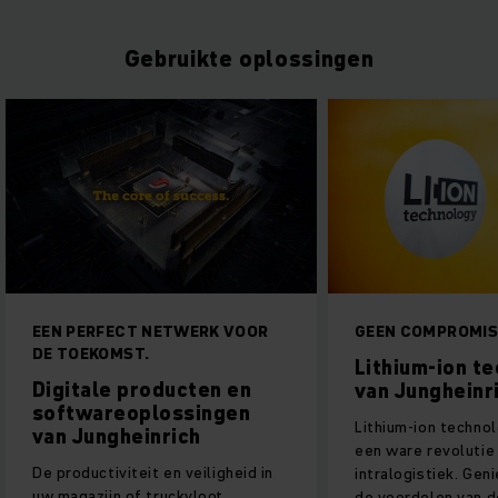
Gebruikte oplossingen
T NETWERK VOOR
GEEN COMPROMISSEN
T.
Lithium-ion technologie
producten en
van Jungheinrich
oplossingen
Lithium-ion technologie ontketent
einrich
een ware revolutie in de
eit en veiligheid in
intralogistiek. Geniet vandaag van
f truckvloot
de voordelen van de technologie