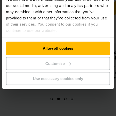
our social media, advertising and analytics partners who
may combine it with other information that you’ve
provided to them or that they’ve collected from your use
of their services. You consent to our cookies if you
continue to use our website.
Allow all cookies
Toekomstbestendige
Verhoog
technologie
effi
Customize
Verbinding van de AGV's met het
Lithium-ion 
magazijnbeheersysteem van de
kortere laad
klant via logistieke interface.
beschikbaarh
Use necessary cookies only