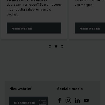
hogen? Start meteen
van morgen.
aliseren van uw
TEN
MEER WETEN
Nieuwsbrief
Sociale media
INSCHRIJVEN