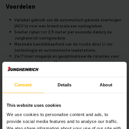
Voordelen
Variabel gebruik van de automatisch geleide voertuigen
(AGV's) voor een breed scala aan opslagtaken.
Sneller rijden tot 2,5 meter per seconde dankzij de
Jungheinrich tuningmodule.
Maximale beschikbaarheid van de trucks door Li-ion-
technologie en automatische laadstations.
24/7 inzet mogelijk en geoptimaliseerde rijroutes voor
een constant hoge efficiëntie.
Consent
Details
About
Overzicht project
This website uses cookies
We use cookies to personalise content and ads, to
provide social media features and to analyse our traffic.
We also share information about your use of our site with