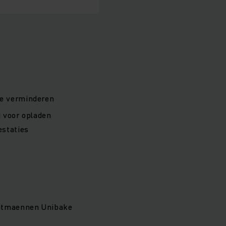
te verminderen
d voor opladen
estaties
Lantmaennen Unibake