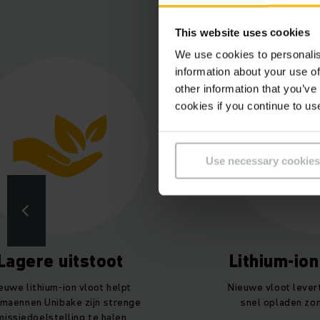
This website uses cookies
We use cookies to personalis
information about your use of
other information that you’ve
cookies if you continue to us
Use necessary cookies
Lagere uitstoot
Lithium-io
euwe lithium-ion vloot helpt
Nieuwe vloot lever
maennen Unibake zijn strenge
snel opladen zo
missiedoelstelling te halen.