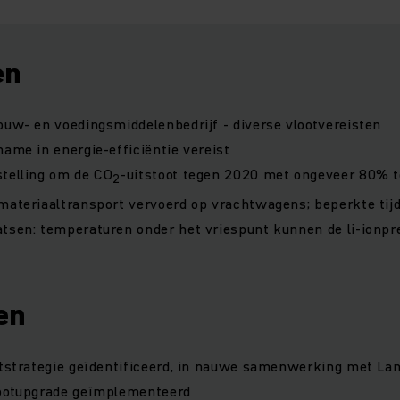
en
ouw- en voedingsmiddelenbedrijf - diverse vlootvereisten
name in energie-efficiëntie vereist
stelling om de CO
-uitstoot tegen 2020 met ongeveer 80% 
2
materiaaltransport vervoerd op vrachtwagens; beperkte tij
tsen: temperaturen onder het vriespunt kunnen de li-ionpr
en
ootstrategie geïdentificeerd, in nauwe samenwerking met 
lootupgrade geïmplementeerd