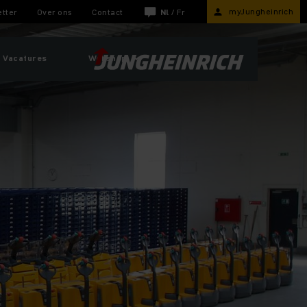
myJungheinrich
tter
Over ons
Contact
Nl
/
Fr
Vacatures
Webshop