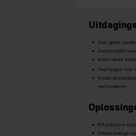
Uitdaging
Zeer groot landb
Aanzienlijke toe
Ambitieuze doel
Voertuigen voor 
Koude opslagplaa
verminderen
Oplossing
Efficiëntere vl
Grootschalige v