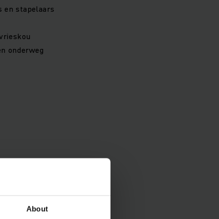
s en stapelaars
vrieskou
nen onderweg
About