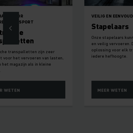
BAAR VOOR
VEILIG EN EENVOUD
RENTRANSPORT
Stapelaars
trische
Onze stapelaars kunn
spalletten
en veilig vervoeren.
oplossing voor elk t
sche transpalletten zijn zeer
iedere hefhoogte.
nt voor het vervoeren van lasten,
 het magazijn als in kleine
.
R WETEN
MEER WETEN