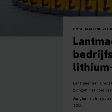
OMSCHAKELING VLOOT
Lantma
bedrij
lithium
Lantmaennen Unibake
zichzelf het doel ge
Jungheinrich rijdt ze
TCO.