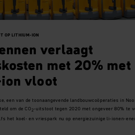
 OP LITHIUM-ION
ennen verlaagt
fskosten met 20% met
-ion vloot
, een van de toonaangevende landbouwcoöperaties in Noor
steld om de CO
-uitstoot tegen 2020 met ongeveer 80% te v
2
lfs het koel- en vriespark nu op energiezuinige li-ionen-ene