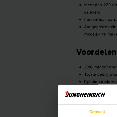
Meer dan 220 nie
geleverd
Innovatieve aan
Aangepaste lade
mogelijk te mak
Voordelen
20% minder ener
Totale bedrijfsk
Opladen onderweg
Vrachtwagens we
Consent