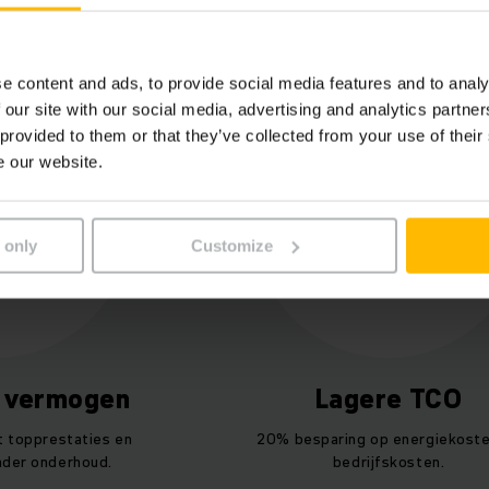
Overzicht project
e content and ads, to provide social media features and to analy
 our site with our social media, advertising and analytics partn
 provided to them or that they’ve collected from your use of their
e our website.
 only
Customize
n vermogen
Lagere TCO
t topprestaties en
20% besparing op energiekoste
nder onderhoud.
bedrijfskosten.