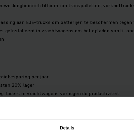
uwe Jungheinrich lithium-ion transpalletten, vorkheftruck
passing aan EJE-trucks om batterijen te beschermen tegen 
rs geïnstalleerd in vrachtwagens om het opladen van li-io
en
giebesparing per jaar
osten 20% lager
: laders in vrachtwagens verhogen de productiviteit
rken met succes in vrieskou
Details