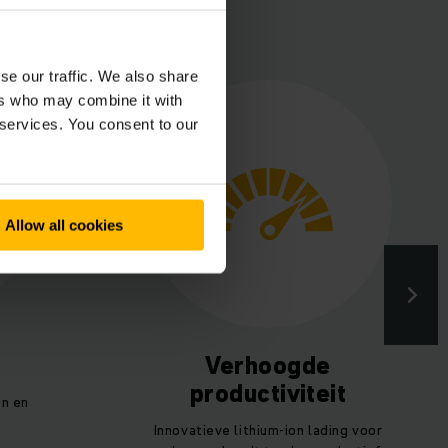
se our traffic. We also share
ers who may combine it with
 services. You consent to our
Allow all cookies
Verhoogde
productiviteit
n en
Innovatieve lithium-ion lading voor