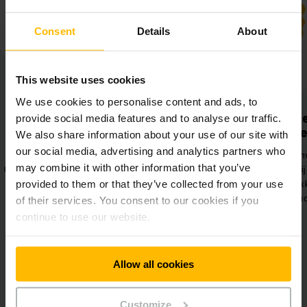
Consent
Details
About
This website uses cookies
We use cookies to personalise content and ads, to
Verbeterde
Zeer ef
provide social media features and to analyse our traffic.
werkkwaliteit
proc
We also share information about your use of our site with
our social media, advertising and analytics partners who
Minder letsels en eenvoudige
Toepassing van 
may combine it with other information that you’ve
bediening dankzij de
machines voo
ergonomische werkplekken van de
orderverzame
provided to them or that they’ve collected from your use
Jungheinrich-trucks
minder mate
of their services. You consent to our cookies if you
continue to use our website.
Allow all cookies
Customize