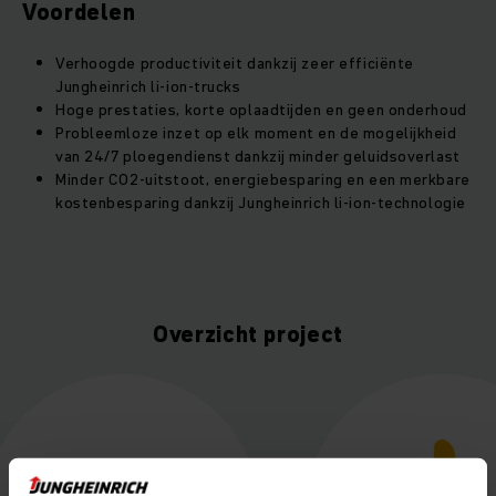
Voordelen
Verhoogde productiviteit dankzij zeer efficiënte
Jungheinrich li-ion-trucks
Hoge prestaties, korte oplaadtijden en geen onderhoud
Probleemloze inzet op elk moment en de mogelijkheid
van 24/7 ploegendienst dankzij minder geluidsoverlast
Minder CO2-uitstoot, energiebesparing en een merkbare
kostenbesparing dankzij Jungheinrich li-ion-technologie
Overzicht project