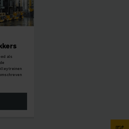
kkers
oed als
 de
olleytreinen
 omschreven