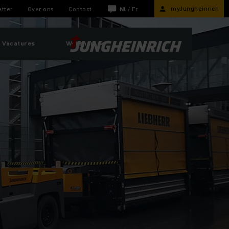
myJungheinrich
tter
Over ons
Contact
Nl
/
Fr
Vacatures
Webshop