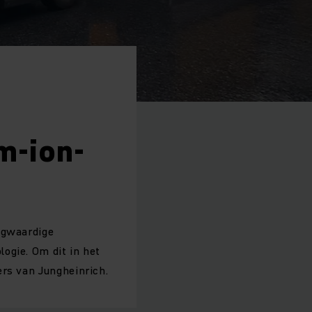
m-ion-
ogwaardige
ogie. Om dit in het
ers van Jungheinrich.