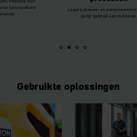
7280 trekkers met
j voor betrouwbare
Lagere proces- en personeelskost
staties.
gelijk gebruik van middelen
Gebruikte oplossingen