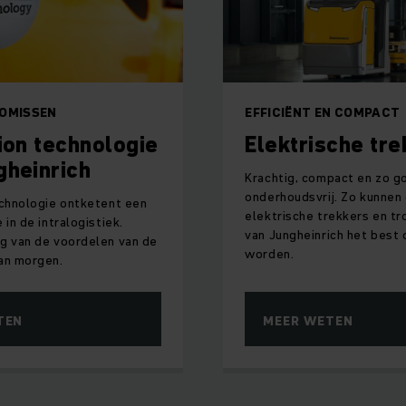
OMISSEN
EFFICIËNT EN COMPACT
ion technologie
Elektrische tre
gheinrich
Krachtig, compact en zo g
onderhoudsvrij. Zo kunnen
echnologie ontketent een
elektrische trekkers en tr
 in de intralogistiek.
van Jungheinrich het best
g van de voordelen van de
worden.
an morgen.
TEN
MEER WETEN