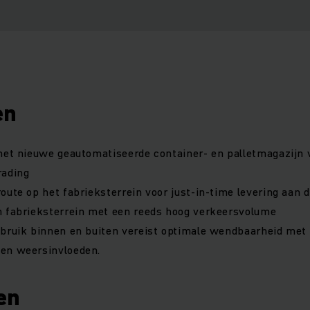
en
het nieuwe geautomatiseerde container- en palletmagazijn 
rading
oute op het fabrieksterrein voor just-in-time levering aan 
n fabrieksterrein met een reeds hoog verkeersvolume
ebruik binnen en buiten vereist optimale wendbaarheid me
en weersinvloeden.
en