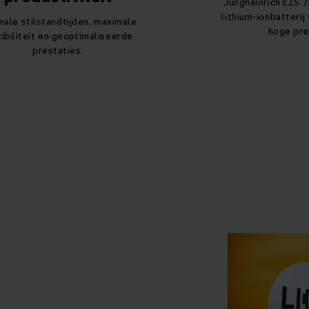
Jungheinrich EZS 
lithium-ionbatteri
male stilstandtijden, maximale
hoge pre
xibiliteit en geoptimaliseerde
prestaties.