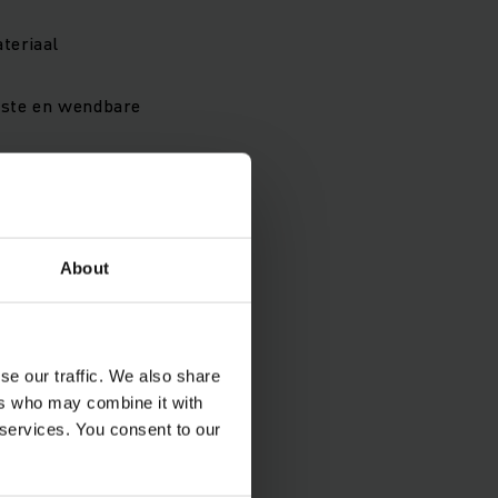
teriaal
aste en wendbare
About
inrich-trekkers
se our traffic. We also share
 hoogste
ers who may combine it with
 services. You consent to our