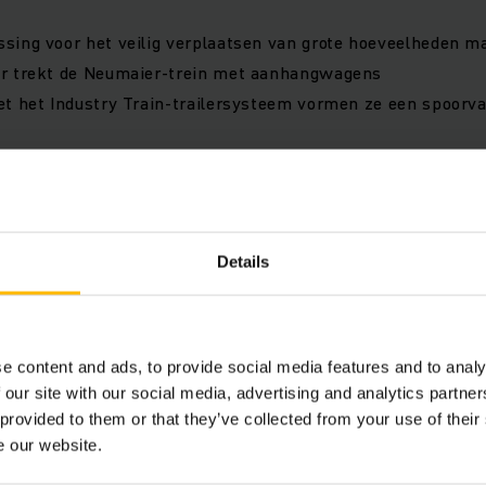
ing voor het veilig verplaatsen van grote hoeveelheden ma
r trekt de Neumaier-trein met aanhangwagens
et het Industry Train-trailersysteem vormen ze een spoorv
nologie voor maximale beschikbaarheid
Details
en toename van het aantal transportbewegingen
tekent minder ongevallen en lagere energiekosten
van de leveringsfrequentie door het gebruik van de Junghe
e content and ads, to provide social media features and to analy
e van Jungheinrich overtuigt met korte responstijden en de
 our site with our social media, advertising and analytics partn
 provided to them or that they’ve collected from your use of their
e our website.