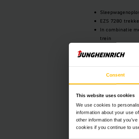
Sleepwagenoploss
EZS 7280 trekke
In combinatie m
trein
Lithium-iontech
Voordelen
Consent
Vermijden van e
Minder ritten be
This website uses cookies
Enorme toename 
We use cookies to personalis
De lokale servic
information about your use of
other information that you’ve
servicekwaliteit
cookies if you continue to us