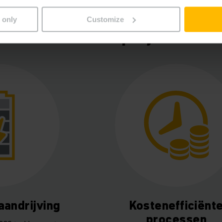
 only
Customize
Overzicht project
aandrijving
Kostenefficiënt
processen